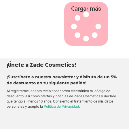
d
u
Cargar más
l
c
e
y
t
r
o
p
i
c
a
l
.
¡Únete a Zade Cosmetics!
¡Suscríbete a nuestra newsletter y disfruta de un 5%
de descuento en tu siguiente pedido!
Al registrarme, acepto recibir por correo electrónico mi código de
descuento, así como ofertas y noticias de Zade Cosmetics y declaro
que tengo al menos 16 años. Consiento el tratamiento de mis datos
personales y acepto la
Política de Privacidad
.