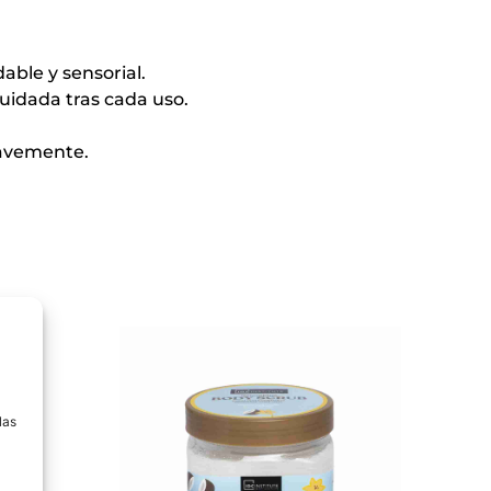
ble y sensorial.
uidada tras cada uso.
uavemente.
a
las