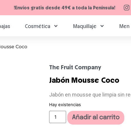
!Envíos gratis desde 49€ a toda la Península!
ajas
Cosmética
Maquillaje
Men 
Mousse Coco
The Fruit Company
Jabón Mousse Coco
Jabón en mousse que limpia sin re
Hay existencias
Añadir al carrito