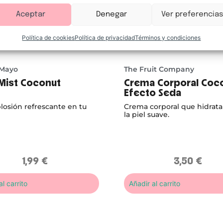
Aceptar
Denegar
Ver preferencias
Política de cookies
Política de privacidad
Términos y condiciones
 Mayo
The Fruit Company
Mist Coconut
Crema Corporal Coc
Efecto Seda
losión refrescante en tu
Crema corporal que hidrata
la piel suave.
1,99
€
3,50
€
l carrito
Añadir al carrito