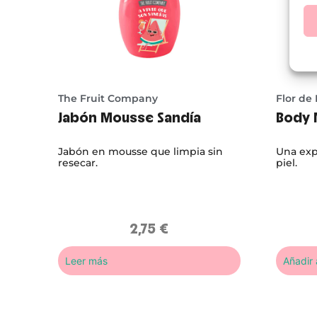
The Fruit Company
Flor de
Jabón Mousse Sandía
Body 
Jabón en mousse que limpia sin
Una exp
resecar.
piel.
2,75
€
Leer más
Añadir a