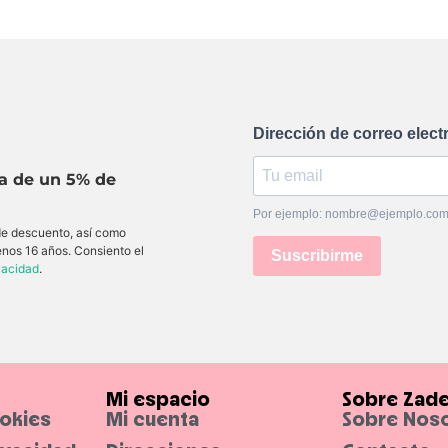
Dirección de correo elect
ta de un 5% de
Por ejemplo: nombre@ejemplo.co
 de descuento, así como
enos 16 años. Consiento el
Suscribirme
ivacidad
.
Mi espacio
Sobre Zad
ookies
Mi cuenta
Sobre Nos