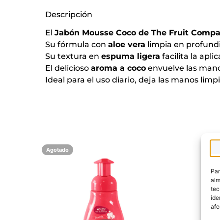
Descripción
El
Jabón Mousse Coco de The Fruit Comp
Su fórmula con
aloe vera
limpia en profundi
Su textura en
espuma ligera
facilita la apl
El delicioso
aroma a coco
envuelve las mano
Ideal para el uso diario, deja las manos limp
Agotado
Par
alm
tec
ide
afe