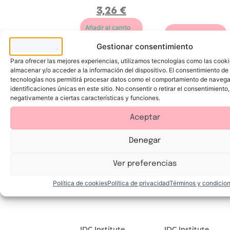
F
p
c
c
3,26
€
a
o
o
o
c
r
n
r
i
a
v
p
Añadir al carrito
a
l
i
o
Añadir al carrito
l
G
t
r
Gestionar consentimiento
e
o
a
a
n
l
m
l
E
d
i
q
Para ofrecer las mejores experiencias, utilizamos tecnologías como las cook
s
S
n
u
almacenar y/o acceder a la información del dispositivo. El consentimiento de
p
h
a
e
u
i
tecnologías nos permitirá procesar datos como el comportamiento de navega
C
h
m
m
q
i
identificaciones únicas en este sitio. No consentir o retirar el consentimiento
a
m
u
d
negativamente a ciertas características y funciones.
V
e
e
r
i
r
l
a
t
i
t
Aceptar
a
m
a
m
p
y
i
i
a
n
a
p
Denegar
C
e
o
i
r
l
t
Ver preferencias
u
a
m
b
i
r
Política de cookies
Política de privacidad
Términos y condicio
n
i
a
l
l
l
a
o
p
d
i
o
e
r
IDC Institute
IDC Institute
M
M