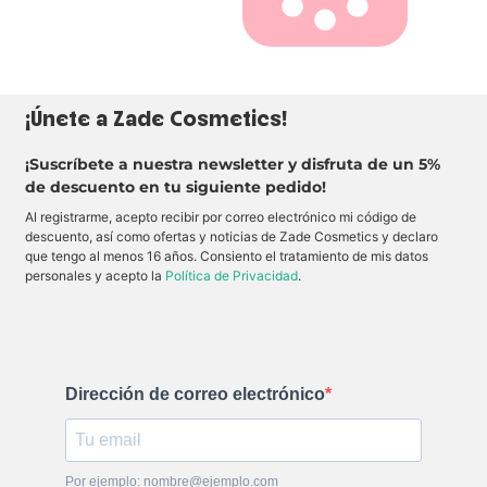
e
e
y
e
g
g
m
i
a
a
e
l
n
n
j
u
o
m
r
i
a
n
l
a
¡Únete a Zade Cosmetics!
a
l
e
a
l
p
¡Suscríbete a nuestra newsletter y disfruta de un 5%
a
i
s
e
de descuento en tu siguiente pedido!
t
l
i
.
Al registrarme, acepto recibir por correo electrónico mi código de
c
i
descuento, así como ofertas y noticias de Zade Cosmetics y declaro
d
que tengo al menos 16 años. Consiento el tratamiento de mis datos
a
personales y acepto la
Política de Privacidad
d
.
.
Dirección de correo electrónico
Por ejemplo: nombre@ejemplo.com