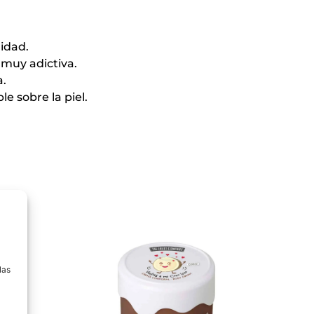
lidad.
 muy adictiva.
a.
e sobre la piel.
a
las