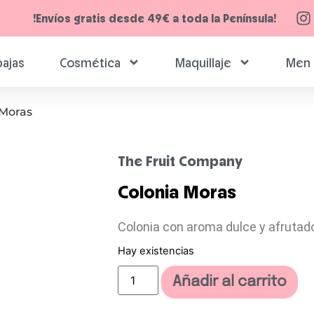
!Envíos gratis desde 49€ a toda la Península!
ajas
Cosmética
Maquillaje
Men 
 Moras
The Fruit Company
Colonia Moras
Colonia con aroma dulce y afrutad
Hay existencias
Añadir al carrito