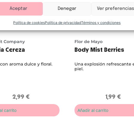
Aceptar
Denegar
Ver preferencias
Política de cookies
Política de privacidad
Términos y condiciones
it Company
Flor de Mayo
ia Cereza
Body Mist Berries
con aroma dulce y floral.
Una explosión refrescante 
piel.
2,99
€
1,99
€
l carrito
Añadir al carrito