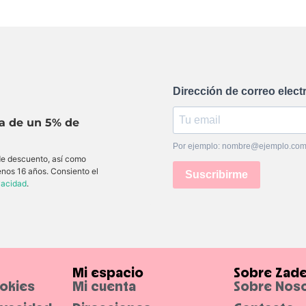
Dirección de correo elect
ta de un 5% de
Por ejemplo: nombre@ejemplo.co
 de descuento, así como
enos 16 años. Consiento el
Suscribirme
ivacidad
.
Mi espacio
Sobre Zad
ookies
Mi cuenta
Sobre Nos