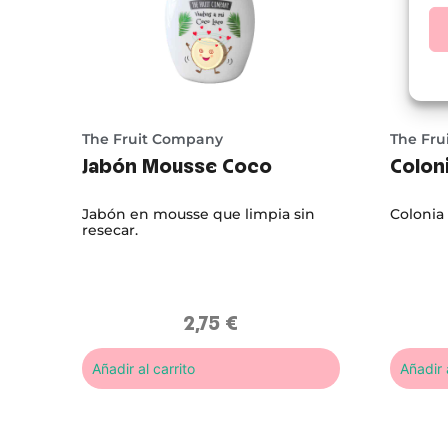
The Fruit Company
The Fru
Jabón Mousse Coco
Colon
Jabón en mousse que limpia sin
Colonia 
resecar.
2,75
€
Añadir al carrito
Añadir a