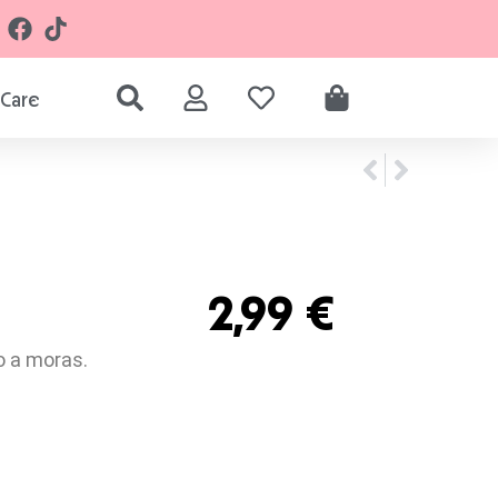
Care
2,99
€
o a moras.