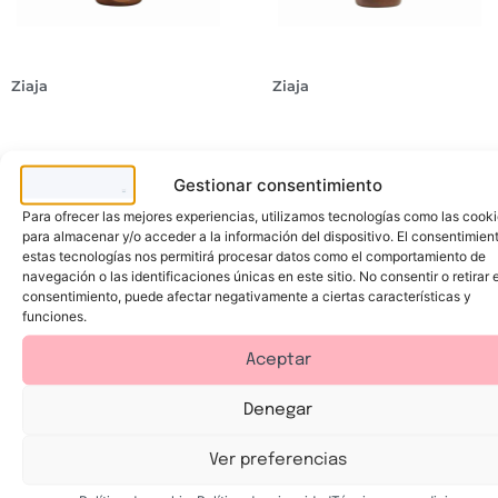
Ziaja
Ziaja
C
C
U
U
P
P
U
U
C
L
A
A
r
o
Ç
Ç
e
c
U
U
m
i
Gestionar consentimiento
4,99
€
6,49
€
C
L
a
ó
r
o
f
n
e
c
Para ofrecer las mejores experiencias, utilizamos tecnologías como las cook
a
a
Añadir al carrito
Añadir al carrito
m
i
c
u
para almacenar y/o acceder a la información del dispositivo. El consentimien
a
ó
i
t
estas tecnologías nos permitirá procesar datos como el comportamiento de
F
n
a
o
a
A
l
b
navegación o las identificaciones únicas en este sitio. No consentir o retirar e
c
u
q
r
consentimiento, puede afectar negativamente a ciertas características y
i
t
u
o
funciones.
a
o
e
n
l
b
h
c
A
r
i
e
Aceptar
u
o
d
a
t
n
r
d
o
c
a
o
b
e
t
r
Denegar
r
a
a
a
o
d
y
q
n
o
a
u
Ver preferencias
c
r
p
e
e
a
o
h
a
H
r
i