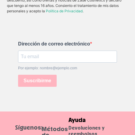
descuento, así como ofertas y noticias de Zade Cosmetics y declaro
t
u
que tengo al menos 16 años. Consiento el tratamiento de mis datos
e
a
d
v
personales y acepto la
Política de Privacidad
.
e
i
A
z
z
a
ú
e
c
h
a
i
r
d
C
r
Dirección de correo electrónico
r
a
i
t
s
a
t
l
a
a
l
p
Por ejemplo: nombre@ejemplo.com
i
i
n
e
o
l
Suscribirme
.
Ayuda
Síguenos:
Devoluciones y
Métodos
reembolsos
de