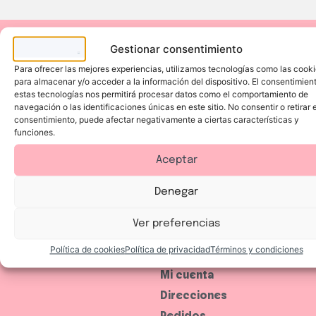
Ayuda
Gestionar consentimiento
Síguenos:
Devoluciones y
Métodos
Para ofrecer las mejores experiencias, utilizamos tecnologías como las cook
reembolsos
de
para almacenar y/o acceder a la información del dispositivo. El consentimien
pago:
Envíos
estas tecnologías nos permitirá procesar datos como el comportamiento de
navegación o las identificaciones únicas en este sitio. No consentir o retirar e
consentimiento, puede afectar negativamente a ciertas características y
funciones.
Privacidad
Política de cookies
Aceptar
Política de privacidad
Denegar
Términos y
condiciones
Ver preferencias
Política de cookies
Política de privacidad
Términos y condiciones
Mi espacio
Mi cuenta
Direcciones
Pedidos