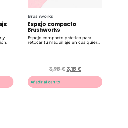
Brushworks
aje
Espejo compacto
Brushworks
r y
Espejo compacto práctico para
ión.
retocar tu maquillaje en cualquier
momento.
3,95
€
3,15
€
Añadir al carrito