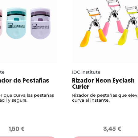
ute
IDC Institute
zador de Pestañas
Rizador Neon Eyelash
Curler
or que curva las pestañas
Rizador de pestañas que elev
cil y segura.
curva al instante.
1,50
€
3,45
€