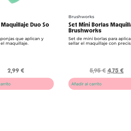
Brushworks
 Maquillaje Duo So
Set Mini Borlas Maquill
Brushworks
ponjas que aplican y
Set de mini borlas para aplica
el maquillaje.
sellar el maquillaje con precis
2,99
€
5,95
€
4,75
€
arrito
Añadir al carrito