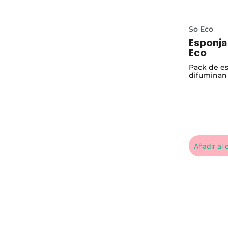
So Eco
Esponja
Eco
Pack de es
difuminan 
Añadir al c