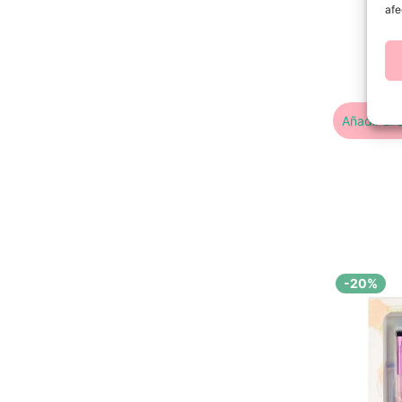
afe
Añadir al c
-20%