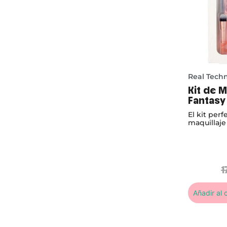
Real Tech
Kit de M
Fantasy
El kit perf
maquillaje
Minibrocha
Fantasy pa
detalles, 
estés dond
1
Añadir al c