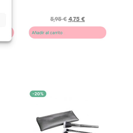
l y
con el cabello, es el accesorio
perfecto para maquillarte o cuidar
tu piel sin distracciones.
5,95
€
4,75
€
Añadir al carrito
-20%