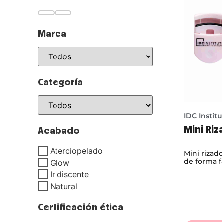
Marca
Categoría
IDC Instit
Mini Ri
Acabado
Aterciopelado
Mini rizad
de forma fá
Glow
Iridiscente
Natural
Certificación ética