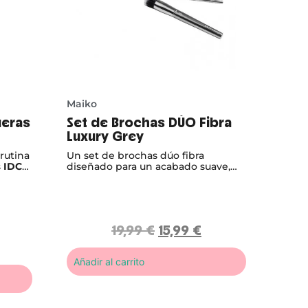
Maiko
ueras
Set de Brochas DÚO Fibra
Luxury Grey
 rutina
Un set de brochas dúo fibra
s
IDC
diseñado para un acabado suave,
dad,
difuminado y profesional sin
a paso.
esfuerzo. Ideales para base, colorete
y productos líquidos o en polvo.
19,99
€
15,99
€
Añadir al carrito