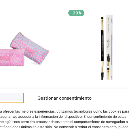
-20%
ute
Pierre Rene
Gestionar consentimiento
 Savage Small
Pincel Cejas 201
c Bag
a ofrecer las mejores experiencias, utilizamos tecnologías como las cookies par
ompacto que organiza tus
Pincel para cejas
Eyebrow Br
acenar y/o acceder a la información del dispositivo. El consentimiento de estas
con estilo y practicidad.
Pierre René
, ideal para definir
nologías nos permitirá procesar datos como el comportamiento de navegación o 
rellenar y peinar las cejas con
ntificaciones únicas en este sitio. No consentir o retirar el consentimiento, puede