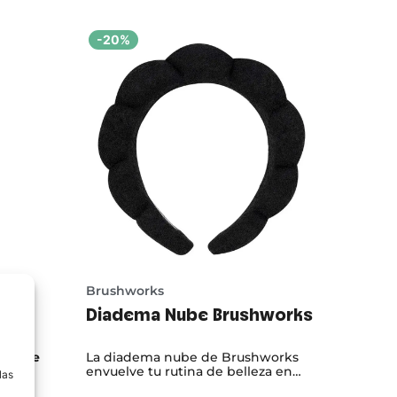
-20%
Brushworks
Diadema Nube Brushworks
a
ush de
La diadema nube de Brushworks
,
envuelve tu rutina de belleza en
las
suavidad. Cómoda, ligera y delicada