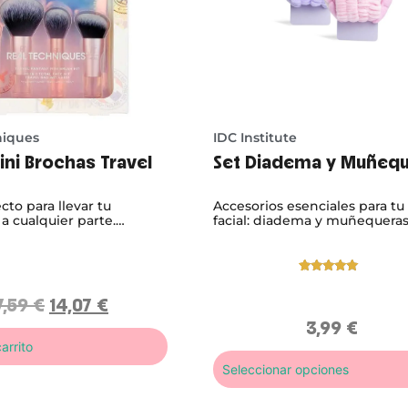
niques
IDC Institute
ini Brochas Travel
Set Diadema y Muñeq
ecto para llevar tu
Accesorios esenciales para tu
 a cualquier parte.
facial: diadema y muñequera
s Real Techniques Travel
Institute
que aportan comodi
ra sombras, iluminador y
limpieza y practicidad en cad
con acabado profesional
e estés.
Valorado
1
con
5.00
de
7,59
€
14,07
€
5 en base
a
3,99
€
valoración
de un
arrito
cliente
Seleccionar opciones