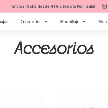
!Envíos gratis desde 49€ a toda la Península!
ajas
Cosmética
Maquillaje
Men 
Accesorios