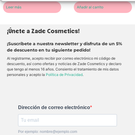
.
s
p
p
c
a
t
Leer más
Añadir al carrito
o
i
o
,
o
r
l
r
r
.
a
a
p
e
l
r
o
f
T
y
r
r
w
C
a
e
¡Únete a Zade Cosmetics!
i
o
l
s
s
r
q
c
t
p
u
a
e
o
e
y
¡Suscríbete a nuestra newsletter y disfruta de un 5%
r
r
h
c
de descuento en tu siguiente pedido!
F
a
i
u
r
l
d
i
Al registrarme, acepto recibir por correo electrónico mi código de
e
C
r
d
s
r
a
a
descuento, así como ofertas y noticias de Zade Cosmetics y declaro
a
e
t
p
que tengo al menos 16 años. Consiento el tratamiento de mis datos
N
a
a
i
a
m
,
e
personales y acepto la
Política de Privacidad
.
t
y
n
l
a
C
u
y
o
t
c
c
r
a
o
e
b
,
e
e
J
i
l
a
l
l
Dirección de correo electrónico
z
u
o
m
m
e
í
i
n
n
n
u
y
a
n
C
l
s
Por ejemplo: nombre@ejemplo.com
h
a
o