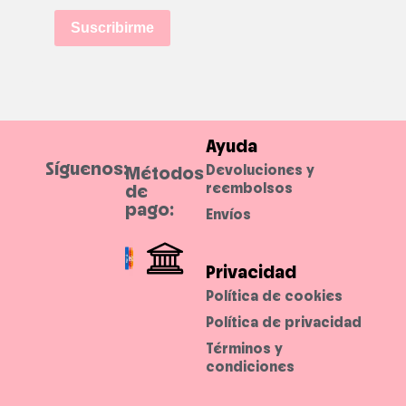
o
p
l
c
i
o
Suscribirme
o
e
g
l
l
e
a
.
s
t
t
e
o
.
Ayuda
Síguenos:
Devoluciones y
Métodos
reembolsos
de
pago:
Envíos
Privacidad
Política de cookies
Política de privacidad
Términos y
condiciones