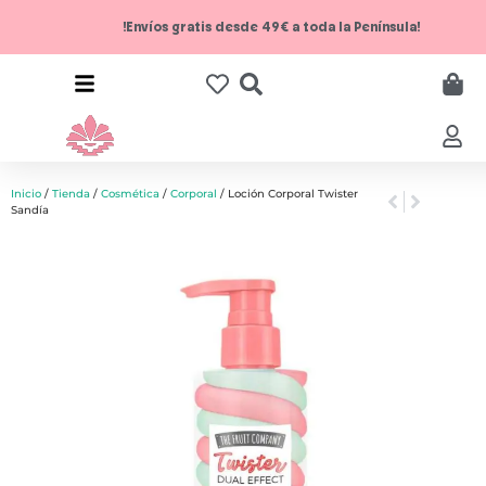
!Envíos gratis desde 49€ a toda la Península!
Inicio
/
Tienda
/
Cosmética
/
Corporal
/ Loción Corporal Twister
Sandía