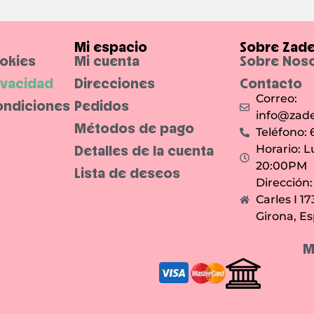
Mi espacio
Sobre Zad
ookies
Mi cuenta
Sobre Nos
rivacidad
Direcciones
Contacto
Correo:
ondiciones
Pedidos
info@zade
Métodos de pago
Teléfono:
Detalles de la cuenta
Horario: L
20:00PM
Lista de deseos
Dirección
Carles I 1
Girona, E
M