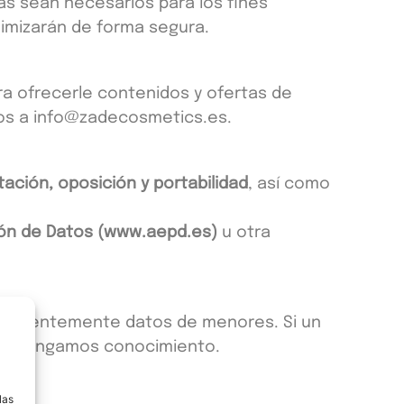
 sean necesarios para los fines
nimizarán de forma segura.
a ofrecerle contenidos y ofertas de
os a
info@zadecosmetics.es
.
tación, oposición y portabilidad
, así como
ón de Datos (
www.aepd.es
)
u otra
onscientemente datos de menores. Si un
omo tengamos conocimiento.
a
las