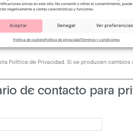
personales puede ser un requisito legal o contrac
ntificaciones únicas en este sitio. No consentir o retirar el consentimiento, puede
ctar negativamente a ciertas características y funciones.
e que no podamos prestarle el servicio solicitado.
Aceptar
Denegar
Ver preferencias
ativas adecuadas para proteger sus datos persona
Política de cookies
Política de privacidad
Términos y condiciones
ación.
ta Política de Privacidad. Si se producen cambios 
rio de contacto para pr