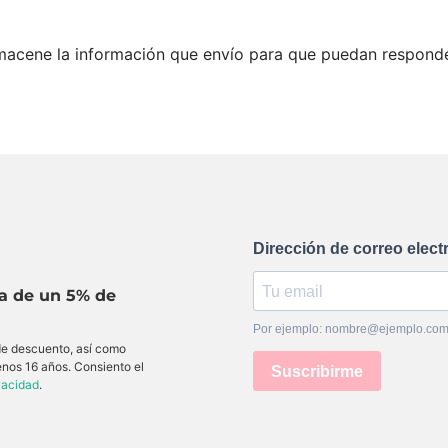
acene la información que envío para que puedan responder
Dirección de correo elect
ta de un 5% de
Por ejemplo: nombre@ejemplo.co
 de descuento, así como
enos 16 años. Consiento el
Suscribirme
ivacidad
.