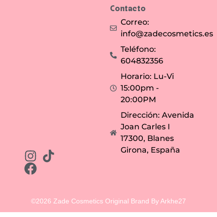
Contacto
Correo:
info@zadecosmetics.es
Teléfono:
604832356
Horario: Lu-Vi
15:00pm -
20:00PM
Dirección: Avenida
Joan Carles I
17300, Blanes
Girona, España
©2026 Zade Cosmetics Original Brand By Arkhe27