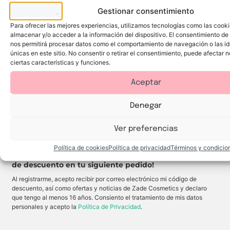
s
.
t
Gestionar consentimiento
r
o
IDC Institute
IDC Institute
P
A
Para ofrecer las mejores experiencias, utilizamos tecnologías como las cook
y
r
f
almacenar y/o acceder a la información del dispositivo. El consentimiento de
c
o
t
u
nos permitirá procesar datos como el comportamiento de navegación o las id
t
e
P
A
e
e
r
r
f
únicas en este sitio. No consentir o retirar el consentimiento, puede afectar
r
c
S
o
t
p
ciertas características y funciones.
t
u
t
e
o
8,50
€
3,95
€
o
n
e
r
.
r
G
c
S
Aceptar
S
e
t
u
Añadir al carrito
Añadir al carrito
o
l
o
n
l
A
r
c
a
l
Denegar
s
o
r
o
o
n
C
e
l
a
o
V
a
l
Ver preferencias
¡Únete a Zade Cosmetics!
r
e
r
o
p
r
S
e
o
a
P
v
Política de cookies
Política de privacidad
Términos y condicio
r
F
e
¡Suscríbete a nuestra newsletter y disfruta de un 5%
a
5
r
de descuento en tu siguiente pedido!
l
0
a
A
c
q
Al registrarme, acepto recibir por correo electrónico mi código de
l
o
u
o
n
e
descuento, así como ofertas y noticias de Zade Cosmetics y declaro
e
a
h
que tengo al menos 16 años. Consiento el tratamiento de mis datos
V
l
i
e
o
d
personales y acepto la
Política de Privacidad
.
r
e
r
a
q
a
S
u
t