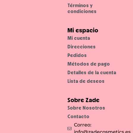
u
Términos y
e
r
condiciones
z
o
.
Mi espacio
Mi cuenta
Direcciones
Pedidos
Métodos de pago
Detalles de la cuenta
Lista de deseos
Sobre Zade
Sobre Nosotros
Contacto
Correo:
info@zadecosmetics.es