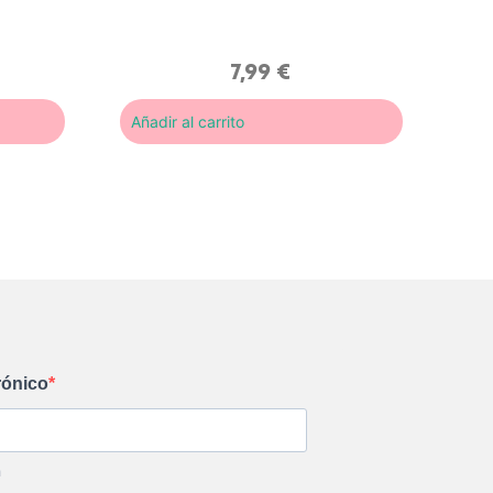
sin
convierte tu rutina de cuidado en
un auténtico ritual de bienestar.
7,99
€
Añadir al carrito
rónico
m