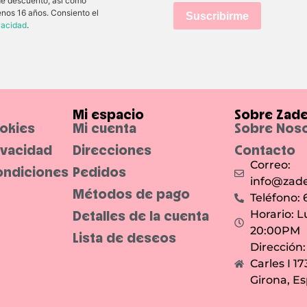
 de descuento, así como
enos 16 años. Consiento el
Suscribirme
ivacidad
.
Mi espacio
Sobre Zad
ookies
Mi cuenta
Sobre Nos
rivacidad
Direcciones
Contacto
Correo:
ondiciones
Pedidos
info@zade
Métodos de pago
Teléfono:
Detalles de la cuenta
Horario: L
20:00PM
Lista de deseos
Dirección
Carles I 1
Girona, E