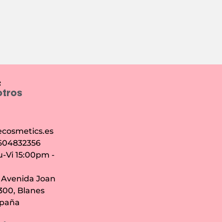
e
otros
cosmetics.es
 604832356
u-Vi 15:00pm -
: Avenida Joan
7300, Blanes
spaña