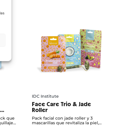
a
las
IDC Institute
Face Care Trio & Jade
Roller
ick que
Pack facial con jade roller y 3
illaje y
mascarillas que revitaliza la piel,
el
mejora la apariencia del rostro y