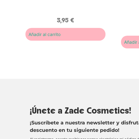
las zona
en solo 
3,95
€
Añadir al carrito
Añadir a
¡Únete a Zade Cosmetics!
¡Suscríbete a nuestra newsletter y disfru
descuento en tu siguiente pedido!