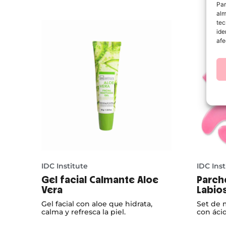
Par
alm
tec
ide
afe
IDC Institute
IDC Inst
Gel facial Calmante Aloe
Parch
Vera
Labio
Gel facial con aloe que hidrata,
Set de m
calma y refresca la piel.
con áci
intensam