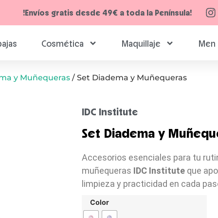
!Envíos gratis desde 49€ a toda la Península!
ajas
Cosmética
Maquillaje
Men 
ma y Muñequeras
/ Set Diadema y Muñequeras
IDC Institute
Set Diadema y Muñequ
Accesorios esenciales para tu ruti
muñequeras
IDC Institute
que apo
limpieza y practicidad en cada pas
Color