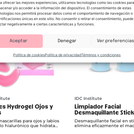
a ofrecer las mejores experiencias, utilizamos tecnologías como las cookies par
acenar y/o acceder a la información del dispositivo. El consentimiento de estas
nologías nos permitirá procesar datos como el comportamiento de navegación o 
ntificaciones únicas en este sitio. No consentir o retirar el consentimiento, puede
ctar negativamente a ciertas características y funciones.
Aceptar
Denegar
Ver preferencias
Política de cookies
Política de privacidad
Términos y condiciones
itute
IDC Institute
es Hydrogel Ojos y
Limpiador Facial
s
Desmaquillante Stick
Makeup Remover
ascarillas para ojos y labios
Desmaquillante facial en st
do hialurónico que hidrata
elimina eficazmente el maqu
ente, refresca y revitaliza
las impurezas, dejando la pi