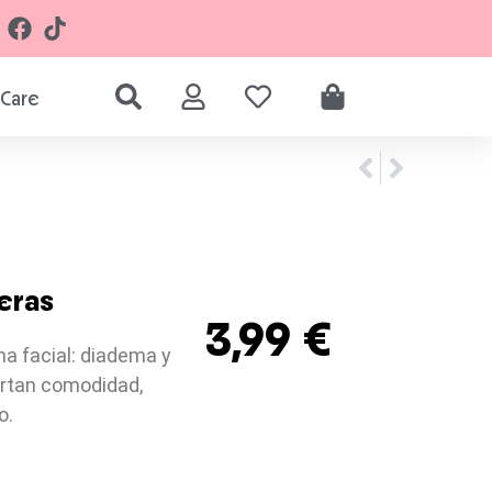
Care
eras
3,99
€
na facial: diadema y
rtan comodidad,
o.