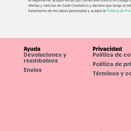
Al registrarme, acepto recibir por correo electrónico mi código
ofertas y noticias de Zade Cosmetics y declaro que tengo al m
tratamiento de mis datos personales y acepto la
Política de Pr
Ayuda
Privacidad
Devoluciones y
Política de c
reembolsos
Política de p
Envíos
Términos y c