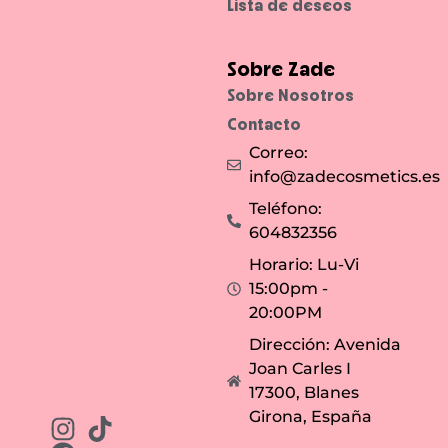
Lista de deseos
a
e
l
s
a
.
l
r
Sobre Zade
o
s
Sobre Nosotros
t
r
Contacto
o
e
Correo:
n
s
info@zadecosmetics.es
e
g
u
Teléfono:
n
d
604832356
o
s
Horario: Lu-Vi
.
15:00pm -
20:00PM
Dirección: Avenida
Joan Carles I
17300, Blanes
Girona, España