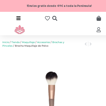
!Envíos gratis desde 49€ a toda la Península!
Inicio
/
Tienda
/
Maquillaje
/
Accesorios
/
Brochas y
Pinceles
/ Brocha Maquillaje de Polvo