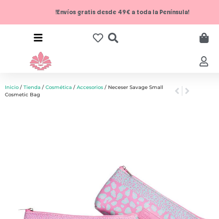
!Envíos gratis desde 49€ a toda la Península!
Inicio
/
Tienda
/
Cosmética
/
Accesorios
/ Neceser Savage Small
Cosmetic Bag