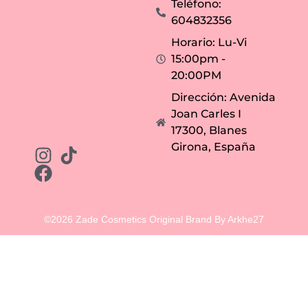
o
u
Teléfono:
r
i
t
d
604832356
a
a
b
d
Horario: Lu-Vi
l
o
e
e
15:00pm -
s
n
i
u
20:00PM
n
n
r
a
Dirección: Avenida
e
u
s
t
Joan Carles I
e
é
c
n
17300, Blanes
a
t
r
i
Girona, España
.
c
o
r
i
t
u
a
l
©2026 Zade Cosmetics Original Brand By Arkhe27
d
e
b
i
e
n
e
s
t
a