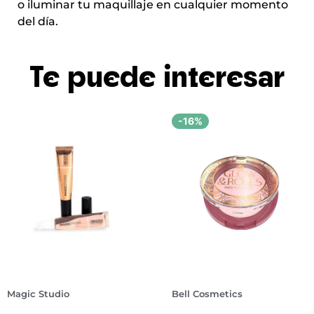
o iluminar tu maquillaje en cualquier momento
del día.
Te puede interesar
-16%
Magic Studio
Bell Cosmetics
B
I
r
l
o
u