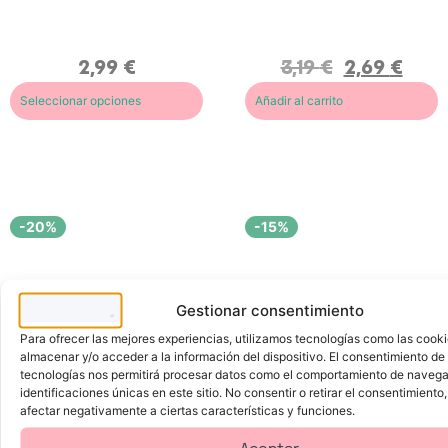
n
m
B
I
z
i
r
l
e
n
o
u
r
a
n
m
2,99
€
3,19
€
2,69
€
W
d
z
i
i
o
e
n
t
r
r
a
Seleccionar opciones
Añadir al carrito
h
G
l
d
A
l
í
o
p
o
q
r
p
w
u
c
l
&
i
o
i
R
d
n
c
o
o
r
a
s
c
e
t
e
o
f
o
s
n
l
-20%
-15%
r
a
e
p
j
l
o
i
s
c
r
a
o
Gestionar consentimiento
d
s
o
a
r
d
Para ofrecer las mejores experiencias, utilizamos tecnologías como las cook
i
o
almacenar y/o acceder a la información del dispositivo. El consentimiento de
n
s
tecnologías nos permitirá procesar datos como el comportamiento de navega
t
q
e
u
identificaciones únicas en este sitio. No consentir o retirar el consentimiento
g
e
afectar negativamente a ciertas características y funciones.
r
a
a
p
d
o