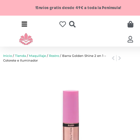
!Envíos gratis desde 49€ a toda la Península!
Inicio
/
Tienda
/
Maquillaje
/
Rostro
/ Barra Golden Shine 2 en 1 –
Colorete e Iluminador