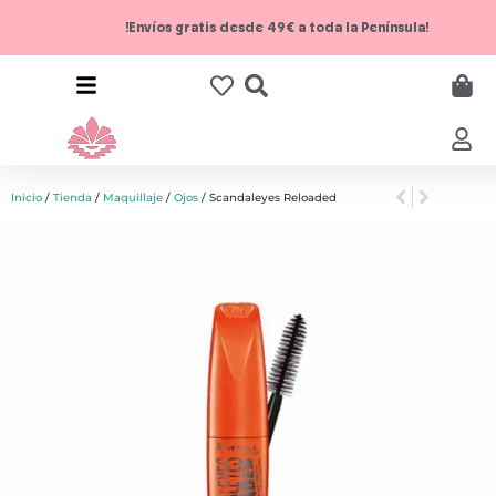
!Envíos gratis desde 49€ a toda la Península!
Inicio
/
Tienda
/
Maquillaje
/
Ojos
/ Scandaleyes Reloaded