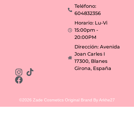
m
a
e
ñ
Teléfono:
r
a
a
s
604832356
p
.
a
Horario: Lu-Vi
s
a
15:00pm -
d
a
20:00PM
.
Dirección: Avenida
Joan Carles I
17300, Blanes
Girona, España
©2026 Zade Cosmetics Original Brand By Arkhe27