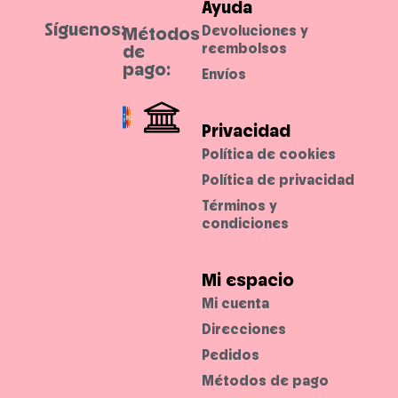
Ayuda
i
n
Síguenos:
Devoluciones y
Métodos
a
y
reembolsos
de
p
pago:
e
Envíos
r
f
e
c
c
Privacidad
i
o
Política de cookies
n
a
Política de privacidad
l
a
Términos y
p
i
condiciones
e
l
s
i
Mi espacio
n
m
a
Mi cuenta
r
c
Direcciones
a
r
Pedidos
l
a
Métodos de pago
s
l