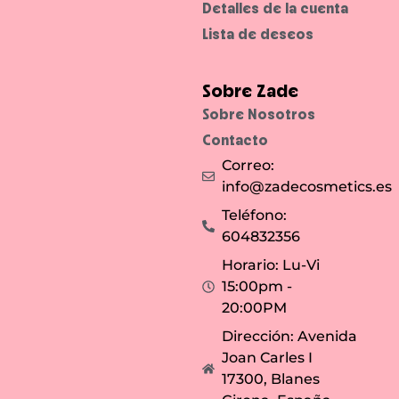
í
Detalles de la cuenta
n
e
Lista de deseos
a
s
d
e
e
Sobre Zade
x
p
Sobre Nosotros
r
e
Contacto
s
i
Correo:
ó
n
info@zadecosmetics.es
.
Teléfono:
604832356
Horario: Lu-Vi
15:00pm -
20:00PM
Dirección: Avenida
Joan Carles I
17300, Blanes