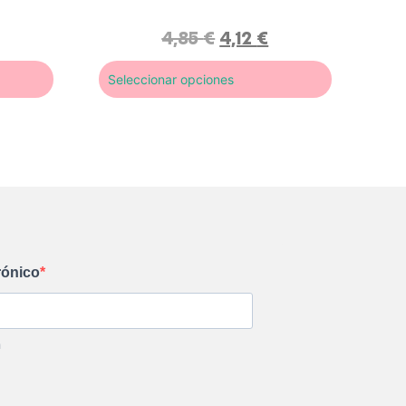
con
5.00
de
5 en base
a
4,85
€
4,12
€
valoración
de un
cliente
Seleccionar opciones
rónico
m