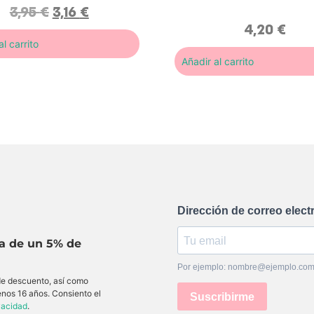
con
5.00
de
3,95
€
3,16
€
5 en base
a
4,20
€
valoración
de un
l carrito
cliente
Añadir al carrito
Dirección de correo elect
ta de un 5% de
Por ejemplo: nombre@ejemplo.co
 de descuento, así como
enos 16 años. Consiento el
Suscribirme
ivacidad
.