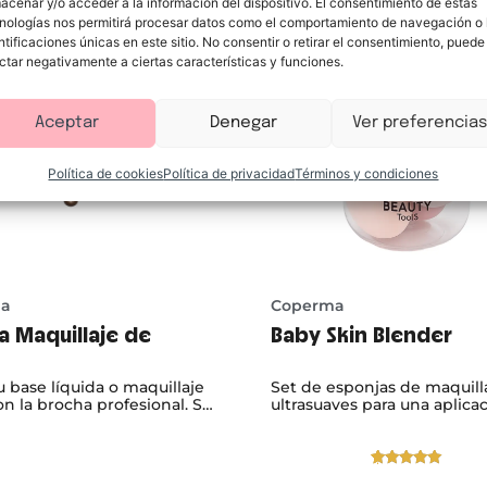
acenar y/o acceder a la información del dispositivo. El consentimiento de estas
nologías nos permitirá procesar datos como el comportamiento de navegación o 
ntificaciones únicas en este sitio. No consentir o retirar el consentimiento, puede
ctar negativamente a ciertas características y funciones.
Aceptar
Denegar
Ver preferencias
Política de cookies
Política de privacidad
Términos y condiciones
a
Coperma
a Maquillaje de
Baby Skin Blender
u base líquida o maquillaje
Set de esponjas de maquill
on la brocha profesional. Su
ultrasuaves para una aplica
ana y densa distribuye el
perfecta y un acabado profe
o de manera uniforme,
Ideal para base, corrector o
 un acabado natural, sin
contorno.
i exceso de producto.
Valorado
1