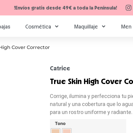
!Envíos gratis desde 49€ a toda la Península!
ajas
Cosmética
Maquillaje
Men 
 High Cover Corrector
Catrice
True Skin High Cover C
Corrige, ilumina y perfecciona tu p
natural y una cobertura que lo agua
para un rostro uniforme y radiante.
Tono