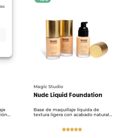
las
Magic Studio
Nude Liquid Foundation
aje
Base de maquillaje líquida de
ción
textura ligera con acabado natural.
sional.
Cubre imperfecciones y unifica el
tono sin apelmazar la piel.
Valorado
1