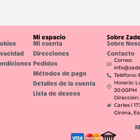
Mi espacio
Sobre Zad
ookies
Mi cuenta
Sobre Nos
rivacidad
Direcciones
Contacto
Correo:
ondiciones
Pedidos
info@zade
Métodos de pago
Teléfono:
Detalles de la cuenta
Horario: L
20:00PM
Lista de deseos
Dirección
Carles I 1
Girona, E
M