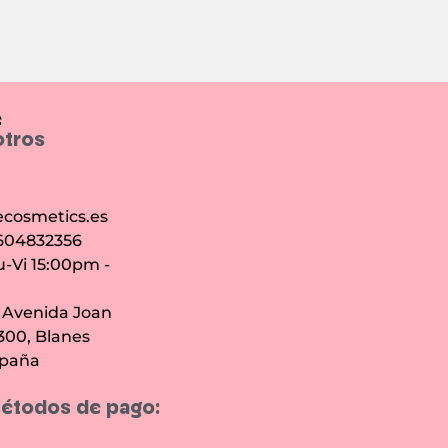
e
otros
cosmetics.es
 604832356
u-Vi 15:00pm -
: Avenida Joan
7300, Blanes
spaña
étodos de pago: