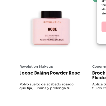
alm
tec
ide
afe
Revolution Makeup
Coperm
Loose Baking Powder Rose
Broch
Fluido
Polvo suelto de acabado rosado
Aplica t
que fija, ilumina y prolonga tu
fluido c
maquillaje con un efecto suave y
forma pl
perfeccionador.
product
dejando
rayas n