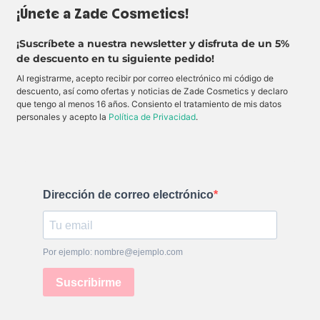
n
e
s
e
¡Únete a Zade Cosmetics!
a
n
s
c
p
o
e
o
e
j
n
n
¡Suscríbete a nuestra newsletter y disfruta de un 5%
l
o
c
l
m
s
e
a
de descuento en tu siguiente pedido!
a
s
L
m
z
e
a
á
Al registrarme, acepto recibir por correo electrónico mi código de
a
n
s
s
r
s
h
c
descuento, así como ofertas y noticias de Zade Cosmetics y declaro
,
i
W
a
que tengo al menos 16 años. Consiento el tratamiento de mis datos
p
b
i
r
personales y acepto la
Política de Privacidad
.
a
l
t
a
r
e
h
I
a
s
o
L
u
.
u
o
n
t
v
a
L
e
m
i
E
i
m
x
r
i
t
Dirección de correo electrónico
a
t
r
d
s
e
a
M
m
i
a
e
n
s
C
t
c
r
Por ejemplo: nombre@ejemplo.com
e
a
a
n
r
z
s
a
y
Suscribirme
a
:
V
y
l
o
d
o
l
e
n
u