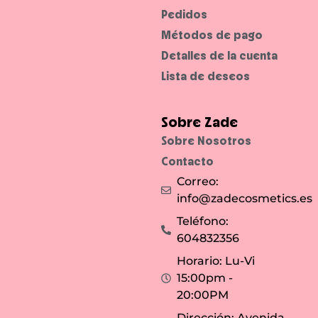
m
r
Pedidos
i
m
r
u
Métodos de pago
a
l
d
a
Detalles de la cuenta
a
i
q
n
u
t
Lista de deseos
e
e
c
n
o
s
n
a
Sobre Zade
q
e
u
n
i
n
Sobre Nosotros
s
e
t
g
Contacto
a
r
.
o
Correo:
a
p
info@zadecosmetics.es
o
r
Teléfono:
t
a
604832356
n
u
n
Horario: Lu-Vi
a
c
15:00pm -
a
20:00PM
b
a
d
Dirección: Avenida