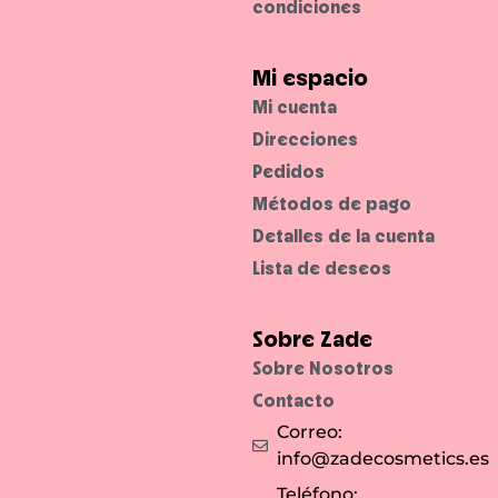
condiciones
a
u
p
n
i
a
e
c
l
a
Mi espacio
e
b
s
a
Mi cuenta
s
d
e
o
Direcciones
n
n
s
a
Pedidos
i
t
b
u
l
r
Métodos de pago
e
a
s
l
Detalles de la cuenta
.
y
d
Lista de deseos
u
r
a
d
e
Sobre Zade
r
o
Sobre Nosotros
.
Contacto
Correo:
info@zadecosmetics.es
Teléfono: