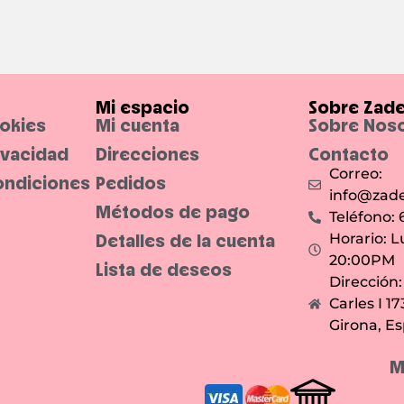
Mi espacio
Sobre Zad
ookies
Mi cuenta
Sobre Nos
rivacidad
Direcciones
Contacto
Correo:
ondiciones
Pedidos
info@zade
Métodos de pago
Teléfono:
Detalles de la cuenta
Horario: L
20:00PM
Lista de deseos
Dirección
Carles I 1
Girona, E
M