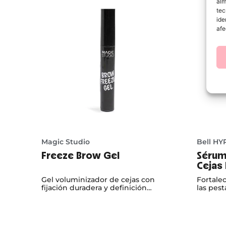
alm
tec
ide
afe
Magic Studio
Bell HY
Freeze Brow Gel
Sérum
Cejas
Gel voluminizador de cejas con
Fortale
fijación duradera y definición
las pest
inmediata.