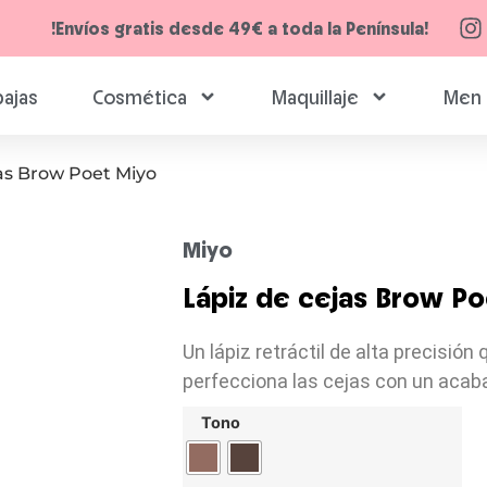
!Envíos gratis desde 49€ a toda la Península!
ajas
Cosmética
Maquillaje
Men 
jas Brow Poet Miyo
Miyo
Lápiz de cejas Brow Po
Un lápiz retráctil de alta precisión 
perfecciona las cejas con un acaba
Tono