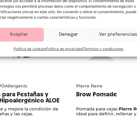
acenar y/o acceder a la información del dispositivo. El consentimiento de estas
nologías nos permitirá procesar datos como el comportamiento de navegación o 
ntificaciones únicas en este sitio. No consentir o retirar el consentimiento, puede
ctar negativamente a ciertas características y funciones.
Aceptar
Denegar
Ver preferencias
Política de cookies
Política de privacidad
Términos y condiciones
POAllergenic
Pierre Rene
 para Pestañas y
Brow Pomade
 Hipoalergénico ALOE
ce y mejora la condición de
Pomada para cejas
Pierre 
añas y las cejas.
ideal para definir, rellenar y 
cejas con un acabado natura
intenso y de larga duración