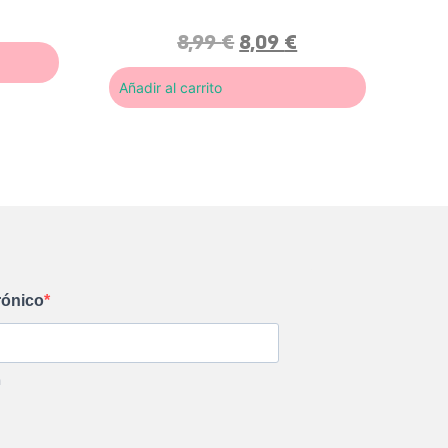
con
5.00
de
5 en base
a
8,99
€
8,09
€
valoración
de un
cliente
Añadir al carrito
rónico
m