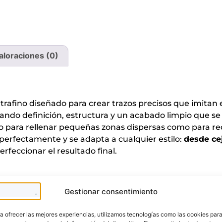
aloraciones (0)
ltrafino diseñado para crear trazos precisos que imitan e
rtando definición, estructura y un acabado limpio que s
anto para rellenar pequeñas zonas dispersas como para r
 perfectamente y se adapta a cualquier estilo:
desde cej
erfeccionar el resultado final.
Te puede interesar
Gestionar consentimiento
a ofrecer las mejores experiencias, utilizamos tecnologías como las cookies par