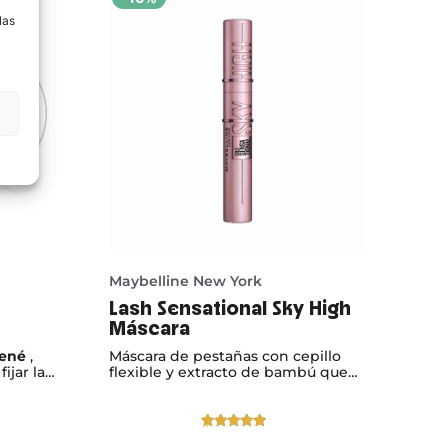
las
Maybelline New York
Lash Sensational Sky High
Máscara
René
,
Máscara de pestañas con cepillo
fijar las
flexible y extracto de bambú que
l,
aporta volumen y longitud
.
extremos sin apelmazar, para una
mirada intensa y definida.
Valorado
1