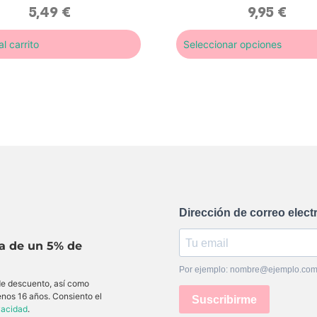
5,49
€
9,95
€
l carrito
Seleccionar opciones
Dirección de correo elect
ta de un 5% de
Por ejemplo: nombre@ejemplo.co
 de descuento, así como
enos 16 años. Consiento el
Suscribirme
ivacidad
.