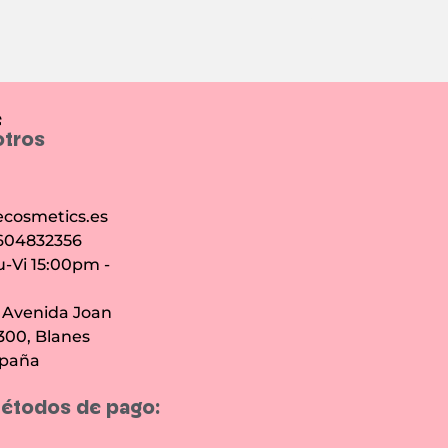
e
otros
cosmetics.es
 604832356
u-Vi 15:00pm -
: Avenida Joan
7300, Blanes
spaña
étodos de pago: