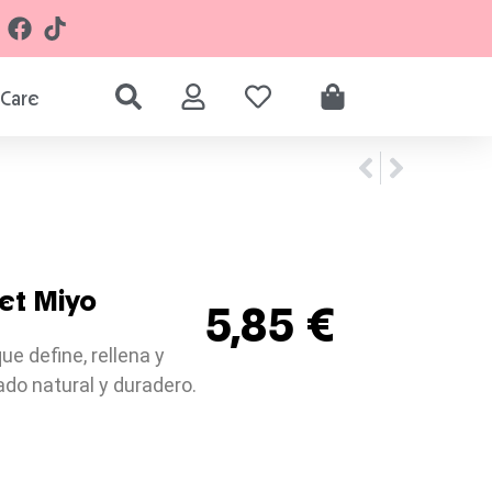
Care
et Miyo
5,85
€
que define, rellena y
do natural y duradero.