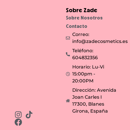
o
a
y
d
d
e
Sobre Zade
e
r
l
o
Sobre Nosotros
a
.
r
Contacto
g
a
Correo:
d
u
info@zadecosmetics.es
r
a
c
Teléfono:
i
ó
604832356
n
.
Horario: Lu-Vi
15:00pm -
20:00PM
Dirección: Avenida
Joan Carles I
17300, Blanes
Girona, España