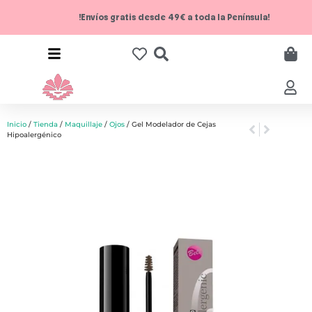
!Envíos gratis desde 49€ a toda la Península!
Inicio
/
Tienda
/
Maquillaje
/
Ojos
/ Gel Modelador de Cejas
Hipoalergénico