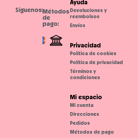
Ayuda
c
b
u
l
Síguenos:
Devoluciones y
Métodos
a
e
l
.
reembolsos
de
q
pago:
u
Envíos
i
e
r
l
o
Privacidad
o
k
Política de cookies
.
Política de privacidad
Términos y
condiciones
Mi espacio
Mi cuenta
Direcciones
Pedidos
Métodos de pago