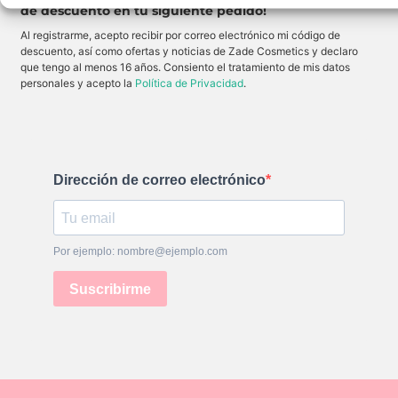
o
s
de descuento en tu siguiente pedido!
s
s
o
j
c
s
u
Al registrarme, acepto recibir por correo electrónico mi código de
o
,
g
n
l
descuento, así como ofertas y noticias de Zade Cosmetics y declaro
o
u
u
que tengo al menos 16 años. Consiento el tratamiento de mis datos
s
n
m
o
a
personales y acepto la
Política de Privacidad
.
i
s
c
n
y
a
o
s
b
s
e
a
o
x
d
s
y
o
y
s
r
c
.
a
o
Dirección de correo electrónico
d
n
i
u
a
n
n
a
t
c
e
a
Por ejemplo: nombre@ejemplo.com
q
b
u
a
e
d
Suscribirme
t
o
r
i
a
r
n
r
s
e
f
s
o
i
r
s
m
t
a
i