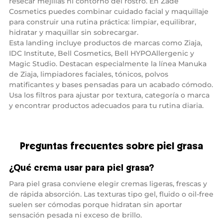
resecar mejillas ni contorno del rostro. En Zade
l
o
Cosmetics puedes combinar cuidado facial y maquillaje
g
para construir una rutina práctica: limpiar, equilibrar,
e
s
hidratar y maquillar sin sobrecargar.
t
Esta landing incluye productos de marcas como Ziaja,
o
.
IDC Institute, Bell Cosmetics, Bell HYPOAllergenic y
Magic Studio. Destacan especialmente la línea Manuka
de Ziaja, limpiadores faciales, tónicos, polvos
matificantes y bases pensadas para un acabado cómodo.
Usa los filtros para ajustar por textura, categoría o marca
y encontrar productos adecuados para tu rutina diaria.
Preguntas frecuentes sobre piel grasa
¿Qué crema usar para piel grasa?
Para piel grasa conviene elegir cremas ligeras, frescas y
de rápida absorción. Las texturas tipo gel, fluido o oil-free
suelen ser cómodas porque hidratan sin aportar
sensación pesada ni exceso de brillo.