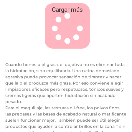
i
e
d
l
Cargar más
L
a
i
r
p
g
s
a
t
d
i
u
c
r
k
a
c
i
ó
n
y
g
Cuando tienes piel grasa, el objetivo no es eliminar toda
l
o
la hidratación, sino equilibrarla. Una rutina demasiado
s
agresiva puede provocar sensación de tirantez y hacer
s
v
que la piel produzca más grasa. Por eso conviene elegir
i
b
limpiadores eficaces pero respetuosos, tónicos suaves y
r
cremas ligeras que aporten hidratación sin acabado
a
n
pesado.
t
Para el maquillaje, las texturas oil-free, los polvos finos,
e
e
las prebases y las bases de acabado natural o matificante
n
u
suelen funcionar mejor. También puede ser útil elegir
n
productos que ayuden a controlar brillos en la zona T sin
s
o