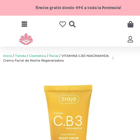
!Envíos gratis desde 49€ a toda la Península!
Inicio
/
Tienda
/
Cosmética
/
Facial
/ VITAMINA C.B3 NIACINAMIDA
Crema Facial de Noche Regeneradora