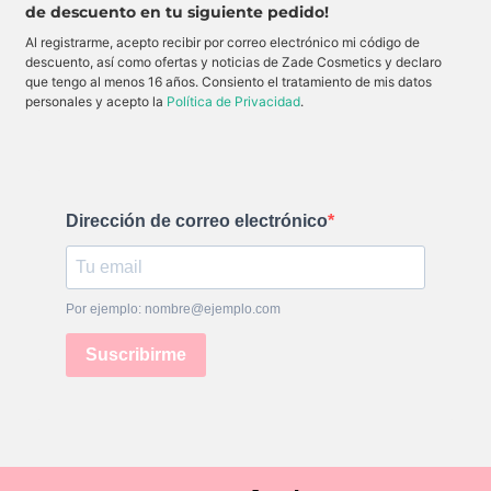
de descuento en tu siguiente pedido!
D
D
e
t
A
A
l
a
Al registrarme, acepto recibir por correo electrónico mi código de
E
C
i
,
s
r
m
i
descuento, así como ofertas y noticias de Zade Cosmetics y declaro
p
e
p
l
que tengo al menos 16 años. Consiento el tratamiento de mis datos
u
m
i
u
m
a
a
m
personales y acepto la
Política de Privacidad
.
a
d
l
i
L
e
o
n
i
D
s
a
m
í
p
y
p
a
o
p
i
G
r
r
a
l
o
o
d
o
s
t
Dirección de correo electrónico
o
w
.
e
r
S
g
a
P
e
F
F
l
a
1
a
c
5
p
Por ejemplo: nombre@ejemplo.com
i
i
a
e
l
l
Suscribirme
.