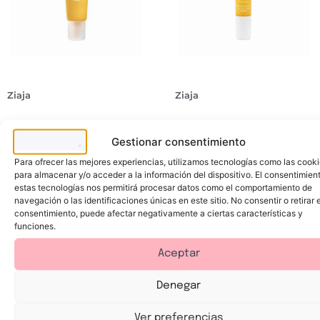
Ziaja
Ziaja
V
V
I
I
T
T
A
A
S
C
M
M
é
o
Gestionar consentimiento
I
I
r
n
N
N
u
t
4,99
€
5,20
€
A
A
m
o
Para ofrecer las mejores experiencias, utilizamos tecnologías como las cook
C
C
f
r
para almacenar y/o acceder a la información del dispositivo. El consentimien
.
.
a
n
Añadir al carrito
Añadir al carrito
estas tecnologías nos permitirá procesar datos como el comportamiento de
B
B
c
o
3
3
i
d
navegación o las identificaciones únicas en este sitio. No consentir o retirar e
N
N
a
e
consentimiento, puede afectar negativamente a ciertas características y
I
I
l
o
A
A
q
j
funciones.
C
C
u
o
I
I
e
s
N
N
Aceptar
i
q
A
A
l
u
M
M
u
e
I
I
m
h
Denegar
D
D
i
i
A
A
n
d
S
C
a
r
Ver preferencias
é
o
y
a