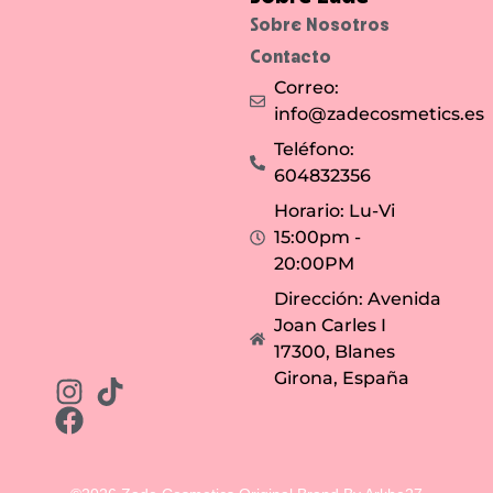
u
e
Sobre Nosotros
s
e
Contacto
m
a
Correo:
n
t
info@zadecosmetics.es
i
e
n
Teléfono:
e
t
604832356
o
d
Horario: Lu-Vi
o
e
15:00pm -
l
d
20:00PM
í
a
Dirección: Avenida
.
Joan Carles I
17300, Blanes
Girona, España