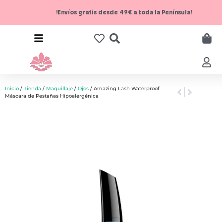
!Envíos gratis desde 49€ a toda la Península!
Inicio
/
Tienda
/
Maquillaje
/
Ojos
/ Amazing Lash Waterproof
Máscara de Pestañas Hipoalergénica