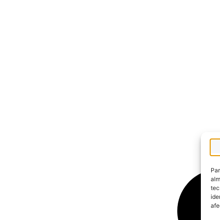
Par
alm
tec
ide
afe