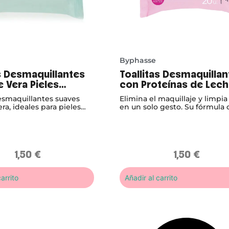
Byphasse
as Desmaquillantes
Toallitas Desmaquillan
 Vera Pieles
con Proteínas de Lec
es
desmaquillantes suaves
Elimina el maquillaje y limpia 
ra, ideales para pieles
en un solo gesto. Su fórmula 
 Limpian, hidratan y
proteínas de leche deja el ros
el sin irritar.
suave, hidratado y radiante.
1,50
€
1,50
€
arrito
Añadir al carrito