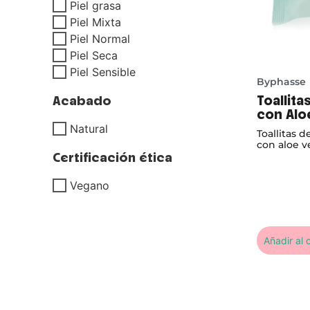
Piel grasa
Piel Mixta
Piel Normal
Piel Seca
Piel Sensible
Byphasse
Toallit
Acabado
con Aloe
Sensibl
Natural
Toallitas 
con aloe ve
Certificación ética
sensibles.
calman la pi
Vegano
Añadir al c