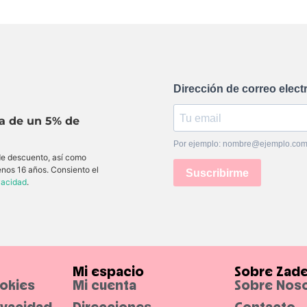
Dirección de correo elect
ta de un 5% de
Por ejemplo: nombre@ejemplo.co
 de descuento, así como
enos 16 años. Consiento el
Suscribirme
ivacidad
.
Mi espacio
Sobre Zad
ookies
Mi cuenta
Sobre Nos
rivacidad
Direcciones
Contacto