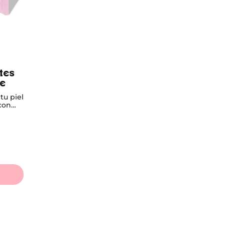
tes
he
tu piel
con
tro