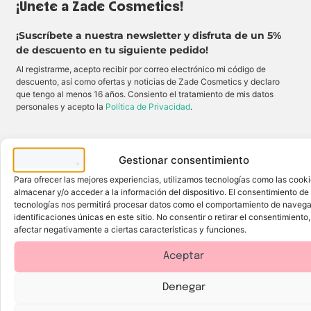
¡Únete a Zade Cosmetics!
l
y
e
m
z
u
a
ñ
¡Suscríbete a nuestra newsletter y disfruta de un 5%
e
e
n
q
de descuento en tu siguiente pedido!
s
u
u
e
Al registrarme, acepto recibir por correo electrónico mi código de
a
r
descuento, así como ofertas y noticias de Zade Cosmetics y declaro
v
a
i
s
que tengo al menos 16 años. Consiento el tratamiento de mis datos
d
I
personales y acepto la
Política de Privacidad
.
a
D
d
C
.
I
C
n
ó
s
m
t
Gestionar consentimiento
o
i
d
t
Para ofrecer las mejores experiencias, utilizamos tecnologías como las cook
Dirección de correo electrónico
a
u
almacenar y/o acceder a la información del dispositivo. El consentimiento de
,
t
l
e
tecnologías nos permitirá procesar datos como el comportamiento de navega
i
q
identificaciones únicas en este sitio. No consentir o retirar el consentimiento
g
u
e
e
afectar negativamente a ciertas características y funciones.
r
a
Por ejemplo: nombre@ejemplo.com
a
p
y
o
Aceptar
d
r
Suscribirme
e
t
l
a
Denegar
i
n
c
c
a
o