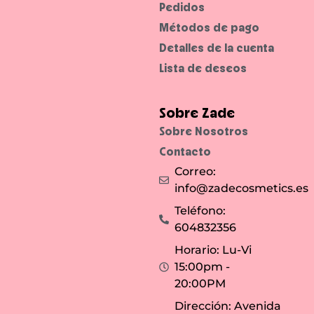
t
p
Pedidos
o
a
p
s
Métodos de pago
a
o
r
.
Detalles de la cuenta
a
m
Lista de deseos
a
q
u
i
l
Sobre Zade
l
a
Sobre Nosotros
r
t
e
Contacto
o
c
Correo:
u
i
info@zadecosmetics.es
d
a
Teléfono:
r
t
604832356
u
p
Horario: Lu-Vi
i
e
15:00pm -
l
s
20:00PM
i
n
d
Dirección: Avenida
i