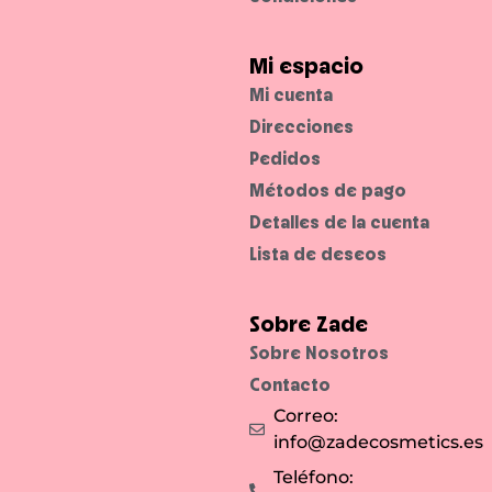
l
a
a
.
b
l
L
l
u
a
e
d
b
Mi espacio
.
a
i
b
o
Mi cuenta
l
s
e
s
s
Direcciones
u
.
a
Pedidos
v
e
s
Métodos de pago
,
c
Detalles de la cuenta
o
n
Lista de deseos
f
o
r
t
a
Sobre Zade
b
l
Sobre Nosotros
e
s
Contacto
y
v
Correo:
i
s
info@zadecosmetics.es
i
b
l
Teléfono:
e