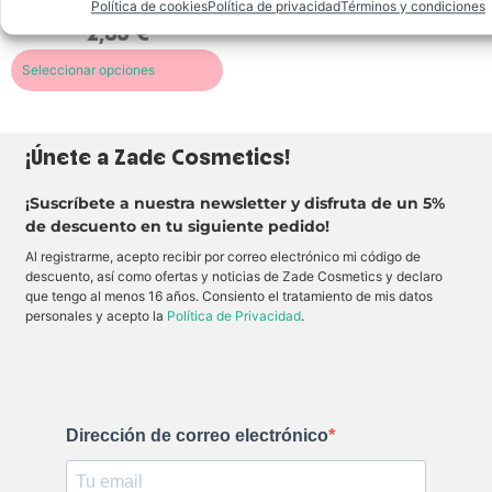
5 en base
e
a
Política de cookies
Política de privacidad
Términos y condiciones
o
i
a
l
m
2,35
€
d
t
valoración
i
e
F
e
de un
m
n
r
cliente
l
i
t
Seleccionar opciones
e
a
n
e
s
b
a
y
h
i
i
r
L
a
m
e
i
l
p
p
p
n
u
a
¡Únete a Zade Cosmetics!
s
u
r
r
L
t
e
a
i
r
z
l
p
i
¡Suscríbete a nuestra newsletter y disfruta de un 5%
a
o
O
t
s
s
de descuento en tu siguiente pedido!
i
i
y
l
l
v
r
a
Al registrarme, acepto recibir por correo electrónico mi código de
o
e
b
q
descuento, así como ofertas y noticias de Zade Cosmetics y declaro
s
i
u
t
o
que tengo al menos 16 años. Consiento el tratamiento de mis datos
e
o
s
h
personales y acepto la
Política de Privacidad
.
s
,
i
d
d
d
e
e
r
m
j
a
a
á
t
q
n
a
u
d
i
i
o
n
Dirección de correo electrónico
l
l
t
l
o
e
a
s
n
j
s
s
e
u