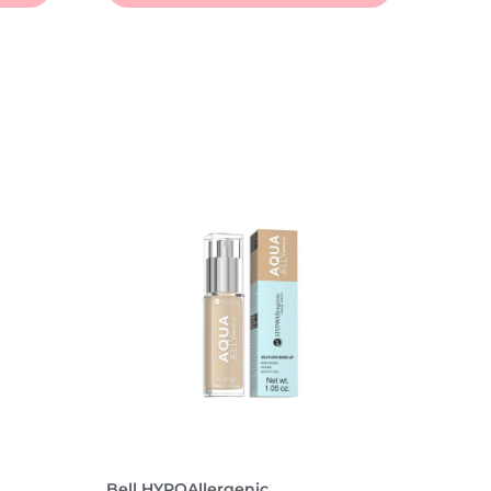
Bell HYPOAllergenic