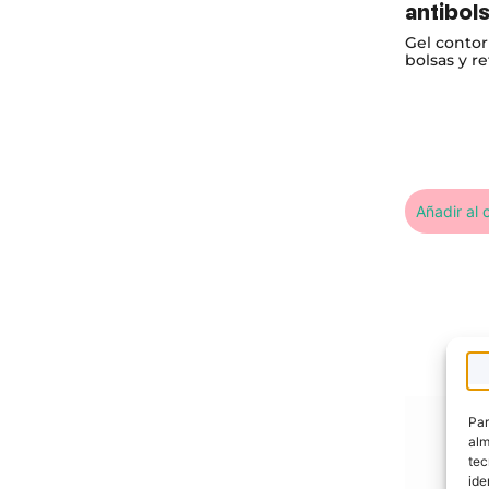
antibol
Salvia
Gel contor
bolsas y re
Añadir al c
Par
alm
tec
ide