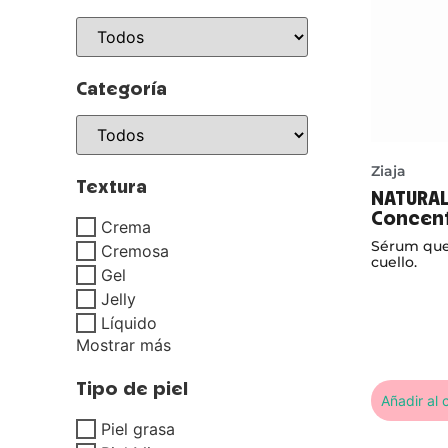
Categoría
Ziaja
Textura
NATURAL
Concent
Crema
Alisante
Sérum que 
Cremosa
cuello.
Gel
Jelly
Líquido
Mostrar más
Tipo de piel
Añadir al c
Piel grasa