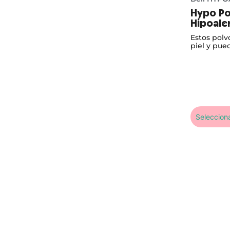
Hypo Po
Hipoale
Estos polv
piel y pued
modelar e
sustitución
Seleccion