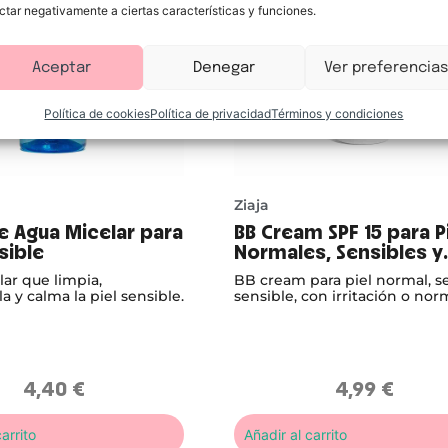
ctar negativamente a ciertas características y funciones.
Aceptar
Denegar
Ver preferencias
Política de cookies
Política de privacidad
Términos y condiciones
Ziaja
ve Agua Micelar para
BB Cream SPF 15 para P
sible
Normales, Sensibles y
Secas, Tono Natural
ar que limpia,
BB cream para piel normal, se
a y calma la piel sensible.
sensible, con irritación o nor
Hidrata, regenera, unifica y ali
piel.
4,40
€
4,99
€
arrito
Añadir al carrito