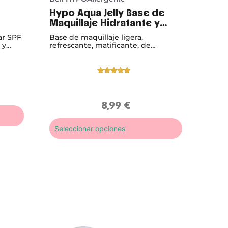
Hypo Aqua Jelly Base de
Maquillaje Hidratante y
Matificante Hipoalergénica
ar SPF
Base de maquillaje ligera,
 y
refrescante, matificante, de
tura
consistencia Jelly
Valorado
1
con
5.00
de
5 en base
a
8,99
€
valoración
de un
cliente
Seleccionar opciones