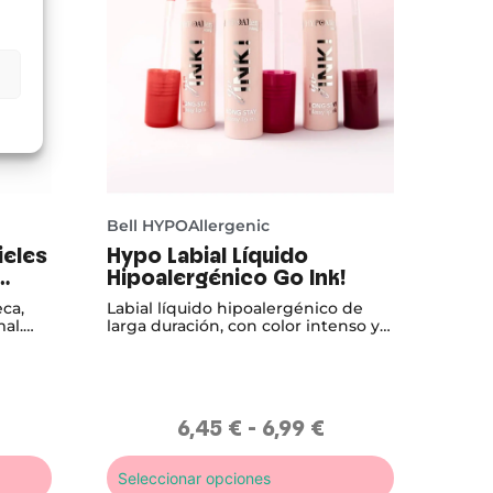
Bell HYPOAllergenic
ieles
Hypo Labial Líquido
Hipoalergénico Go Ink!
ca,
Labial líquido hipoalergénico de
mal.
larga duración, con color intenso y
sa la
efecto vinilo brillante que aporta
confort y volumen.
6,45
€
-
6,99
€
Seleccionar opciones