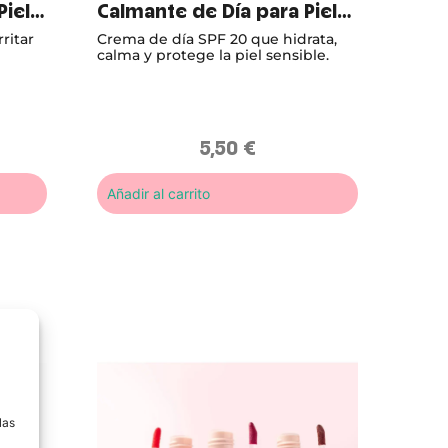
Piel
Calmante de Día para Piel
Sensible
ritar
Crema de día SPF 20 que hidrata,
calma y protege la piel sensible.
5,50
€
Añadir al carrito
a
las