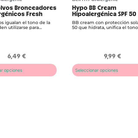
lvos Bronceadores
Hypo BB Cream
rgénicos Fresh
Hipoalergénica SPF 50
os igualan el tono de la
BB cream con protección sol
en utilizarse para
50 que hidrata, unifica el tono
l rostro y también como
protege la piel con una cober
 del colorete.
ligera y duradera.
6,49
€
9,99
€
ar opciones
Seleccionar opciones