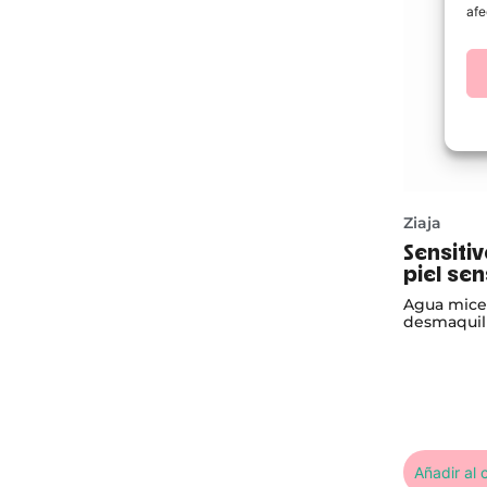
afe
Ziaja
Sensiti
piel sen
Agua micel
desmaquill
Añadir al c