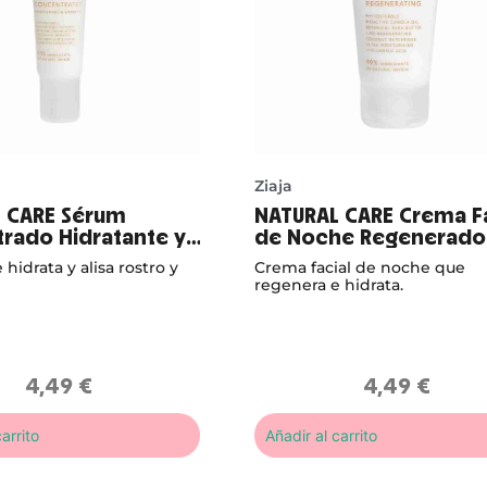
Ziaja
 CARE Sérum
NATURAL CARE Crema Fa
rado Hidratante y
de Noche Regenerado
hidrata y alisa rostro y
Crema facial de noche que
regenera e hidrata.
4,49
€
4,49
€
arrito
Añadir al carrito