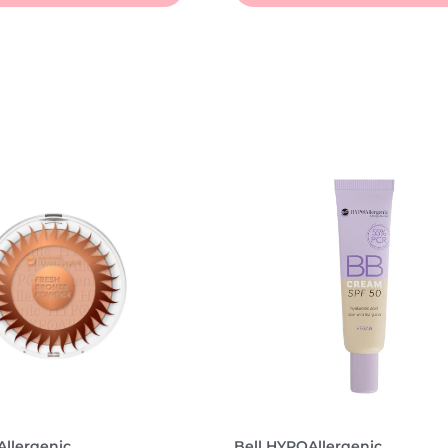
Allergenic
Bell HYPOAllergenic