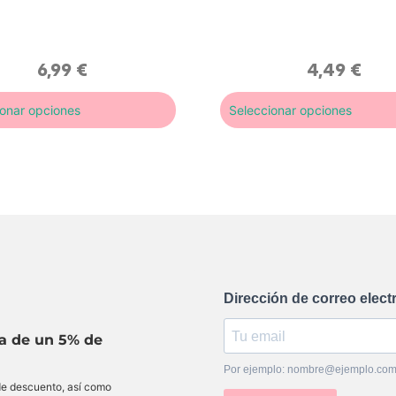
je, matifican sin resecar y
ojeras e imperfecciones co
n la piel. Con un 86% de
acabado natural y confortab
entes de origen natural
pieles sensibles.
6,99
€
4,49
€
ionar opciones
Seleccionar opciones
Dirección de correo elect
ta de un 5% de
Por ejemplo: nombre@ejemplo.co
 de descuento, así como