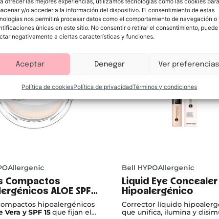
a ofrecer las mejores experiencias, utilizamos tecnologías como las cookies par
acenar y/o acceder a la información del dispositivo. El consentimiento de estas
nologías nos permitirá procesar datos como el comportamiento de navegación o 
ntificaciones únicas en este sitio. No consentir o retirar el consentimiento, puede
ctar negativamente a ciertas características y funciones.
Aceptar
Denegar
Ver preferencias
Política de cookies
Política de privacidad
Términos y condiciones
POAllergenic
Bell HYPOAllergenic
s Compactos
Liquid Eye Concealer
lergénicos ALOE SPF
Hipoalergénico
compactos hipoalergénicos
Corrector líquido hipoaler
e Vera y SPF 15
que fijan el
que unifica, ilumina y disim