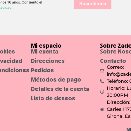
enos 16 años. Consiento el
Suscribirme
ivacidad
.
Mi espacio
Sobre Zad
ookies
Mi cuenta
Sobre Nos
rivacidad
Direcciones
Contacto
Correo:
ondiciones
Pedidos
info@zade
Métodos de pago
Teléfono:
Detalles de la cuenta
Horario: L
20:00PM
Lista de deseos
Dirección
Carles I 1
Girona, E
M