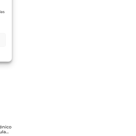
a
las
génico
ula