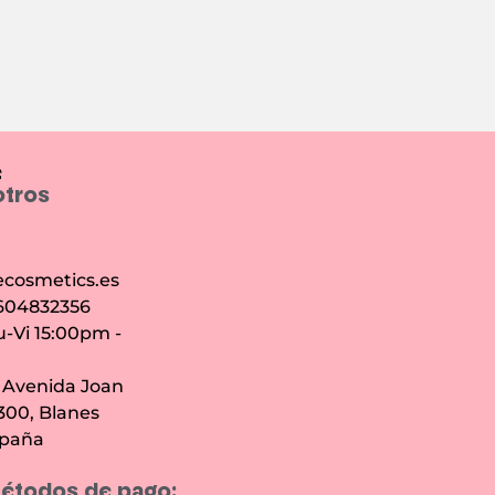
e
otros
cosmetics.es
 604832356
u-Vi 15:00pm -
: Avenida Joan
7300, Blanes
spaña
étodos de pago: