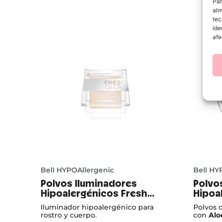
Par
alm
tec
ide
afe
Bell HYPOAllergenic
Bell HY
Polvos Iluminadores
Polvo
Hipoalergénicos Fresh
Hipoa
Glow
15
Iluminador hipoalergénico para
Polvos 
rostro y cuerpo.
con
Alo