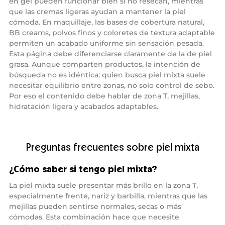
en gel pueden funcionar bien si no resecan, mientras
o
o
n
n
que las cremas ligeras ayudan a mantener la piel
a
f
cómoda. En maquillaje, las bases de cobertura natural,
t
o
u
r
BB creams, polvos finos y coloretes de textura adaptable
r
t
a
a
permiten un acabado uniforme sin sensación pesada.
l
b
Esta página debe diferenciarse claramente de la de piel
y
l
p
e
grasa. Aunque comparten productos, la intención de
a
p
búsqueda no es idéntica: quien busca piel mixta suele
r
a
a
r
necesitar equilibrio entre zonas, no solo control de sebo.
r
a
e
p
Por eso el contenido debe hablar de zona T, mejillas,
t
i
hidratación ligera y acabados adaptables.
o
e
c
l
a
e
r
s
e
s
n
e
Preguntas frecuentes sobre piel mixta
c
n
u
s
a
i
l
b
¿Cómo saber si tengo piel mixta?
q
l
u
e
La piel mixta suele presentar más brillo en la zona T,
i
s
e
.
especialmente frente, nariz y barbilla, mientras que las
r
m
mejillas pueden sentirse normales, secas o más
o
cómodas. Esta combinación hace que necesite
m
e