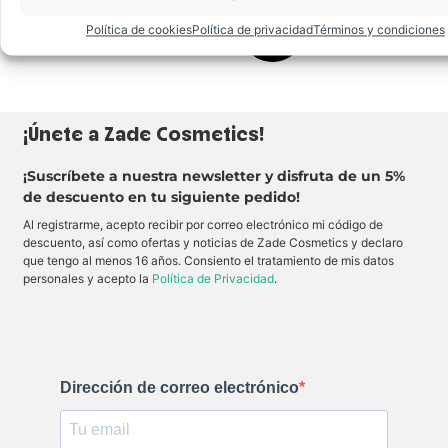
z
d
c
a
o
a
Política de cookies
Política de privacidad
Términos y condiciones
t
s
b
u
c
a
s
o
d
l
n
o
a
a
m
b
c
a
i
a
t
o
b
¡Únete a Zade Cosmetics!
e
s
a
p
c
d
e
o
o
r
¡Suscríbete a nuestra newsletter y disfruta de un 5%
n
m
f
u
a
e
de descuento en tu siguiente pedido!
n
t
c
t
e
t
Al registrarme, acepto recibir por correo electrónico mi código de
o
s
o
descuento, así como ofertas y noticias de Zade Cosmetics y declaro
q
u
.
u
a
F
que tengo al menos 16 años. Consiento el tratamiento de mis datos
e
v
ó
personales y acepto la
Política de Privacidad
.
d
e
r
e
y
m
f
c
u
r
o
l
e
l
a
s
o
d
c
r
e
o
d
l
Dirección de correo electrónico
r
e
a
y
l
r
l
a
g
u
r
a
m
g
d