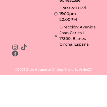
604832356
Horario: Lu-Vi
15:00pm -
20:00PM
Dirección: Avenida
Joan Carles I
17300, Blanes
Girona, España
©2026 Zade Cosmetics Original Brand By Arkhe27