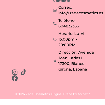
Contacto
Correo:
info@zadecosmetics.es
Teléfono:
604832356
Horario: Lu-Vi
15:00pm -
20:00PM
Dirección: Avenida
Joan Carles I
17300, Blanes
Girona, España
©2026 Zade Cosmetics Original Brand By Arkhe27