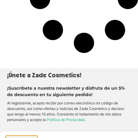
W
r
o
a
n
n
d
s
e
f
r
o
s
r
m
a
r
t
u
l
o
o
k
:
D
¡Únete a Zade Cosmetics!
e
s
e
r
¡Suscríbete a nuestra newsletter y disfruta de un 5%
t
W
de descuento en tu siguiente pedido!
o
n
Al registrarme, acepto recibir por correo electrónico mi código de
d
descuento, así como ofertas y noticias de Zade Cosmetics y declaro
e
r
que tengo al menos 16 años. Consiento el tratamiento de mis datos
s
personales y acepto la
Política de Privacidad
.
o
f
r
e
c