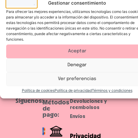
Gestionar consentimiento
e
t
Para ofrecer las mejores experiencias, utilizamos tecnologías como las cook
o
Dirección de correo electrónico
n
para almacenar y/o acceder a la información del dispositivo. El consentimien
o
estas tecnologías nos permitirá procesar datos como el comportamiento de
s
n
navegación o las identificaciones únicas en este sitio. No consentir o retirar e
u
consentimiento, puede afectar negativamente a ciertas características y
d
funciones.
e
Por ejemplo: nombre@ejemplo.com
c
á
Aceptar
l
Suscribirme
i
d
o
Denegar
s
c
o
Ver preferencias
n
a
c
Política de cookies
Política de privacidad
Términos y condiciones
Ayuda
a
b
Síguenos:
a
Devoluciones y
Métodos
d
reembolsos
de
o
m
pago:
Envíos
a
t
e
s
u
Privacidad
a