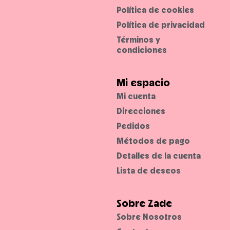
v
Política de cookies
e
y
c
Política de privacidad
o
l
Términos y
o
condiciones
r
d
e
l
a
Mi espacio
r
g
Mi cuenta
a
d
Direcciones
u
r
a
Pedidos
c
i
Métodos de pago
ó
n
Detalles de la cuenta
.
Lista de deseos
Sobre Zade
Sobre Nosotros