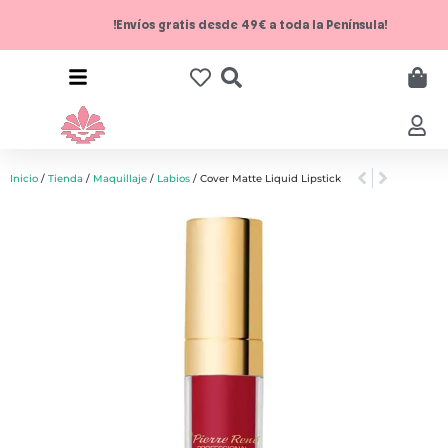
!Envíos gratis desde 49€ a toda la Península!
Inicio
/
Tienda
/
Maquillaje
/
Labios
/ Cover Matte Liquid Lipstick