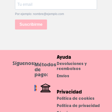
m
o
a
l
Por ejemplo: nombre@ejemplo.com
i
n
s
Suscribirme
t
a
n
t
e
c
o
n
l
a
Ayuda
m
á
Síguenos:
Devoluciones y
Métodos
s
c
reembolsos
de
a
pago:
r
Envíos
a
I
L
o
v
Privacidad
e
E
Política de cookies
x
t
Política de privacidad
r
e