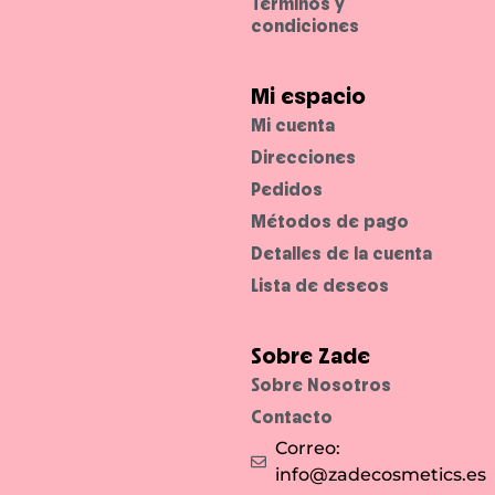
Términos y
m
e
condiciones
C
r
a
z
y
Mi espacio
V
o
Mi cuenta
l
u
Direcciones
m
e
Pedidos
d
e
E
Métodos de pago
s
s
Detalles de la cuenta
e
n
Lista de deseos
c
e
.
S
u
Sobre Zade
c
e
Sobre Nosotros
p
i
Contacto
l
l
Correo:
o
e
info@zadecosmetics.es
x
t