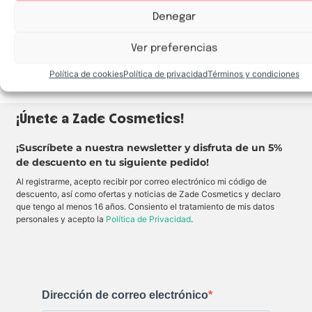
v
C
e
o
Denegar
E
n
x
s
3,59
€
3,23
€
t
i
r
g
Ver preferencias
e
u
Añadir al carrito
m
e
e
u
Política de cookies
Política de privacidad
Términos y condiciones
C
n
r
a
a
s
z
p
¡Únete a Zade Cosmetics!
y
e
V
s
o
t
l
a
¡Suscríbete a nuestra newsletter y disfruta de un 5%
u
ñ
de descuento en tu siguiente pedido!
m
a
e
s
Al registrarme, acepto recibir por correo electrónico mi código de
c
o
descuento, así como ofertas y noticias de Zade Cosmetics y declaro
n
que tengo al menos 16 años. Consiento el tratamiento de mis datos
v
o
personales y acepto la
Política de Privacidad
.
l
u
m
e
n
e
x
t
Dirección de correo electrónico
r
e