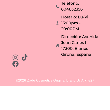
r
Teléfono:
a
g
604832356
r
a
Horario: Lu-Vi
n
d
15:00pm -
e
y
20:00PM
f
ó
Dirección: Avenida
r
m
Joan Carles I
u
l
17300, Blanes
a
i
Girona, España
n
t
e
n
s
a
e
n
©2026 Zade Cosmetics Original Brand By Arkhe27
n
e
g
r
o
a
p
o
r