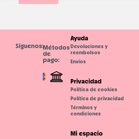
e
e
i
.
s
r
.
r
e
s
i
s
t
i
Ayuda
b
l
Síguenos:
Devoluciones y
Métodos
e
.
reembolsos
de
pago:
Envíos
Privacidad
Política de cookies
Política de privacidad
Términos y
condiciones
Mi espacio