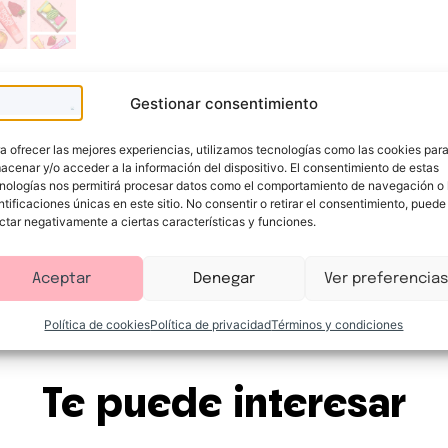
Gestionar consentimiento
aloraciones (1)
a ofrecer las mejores experiencias, utilizamos tecnologías como las cookies par
acenar y/o acceder a la información del dispositivo. El consentimiento de estas
nologías nos permitirá procesar datos como el comportamiento de navegación o 
ntificaciones únicas en este sitio. No consentir o retirar el consentimiento, puede
ssence Cosmetics
es la clave para conseguir unos labio
ctar negativamente a ciertas características y funciones.
 ligero y no pegajoso
se desliza fácilmente, aportando u
Aceptar
Denegar
Ver preferencias
uaviza y nutre, dejando una sensación de confort durant
a un acabado perfecto en cada uso.
Política de cookies
Política de privacidad
Términos y condiciones
rtido, con un toque de luz que transforma tu sonrisa.
Te puede interesar