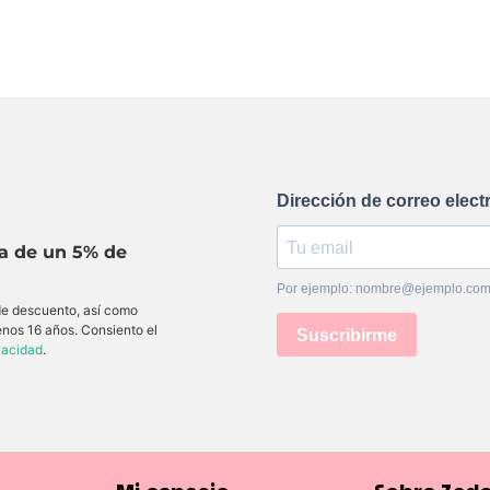
Dirección de correo elect
ta de un 5% de
Por ejemplo: nombre@ejemplo.co
 de descuento, así como
enos 16 años. Consiento el
Suscribirme
ivacidad
.