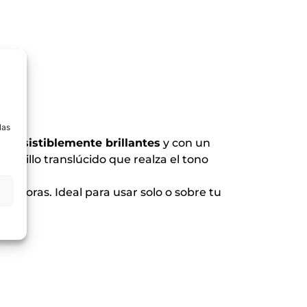
a
las
s
irresistiblemente brillantes
y con un
n brillo translúcido que realza el tono
e horas. Ideal para usar solo o sobre tu