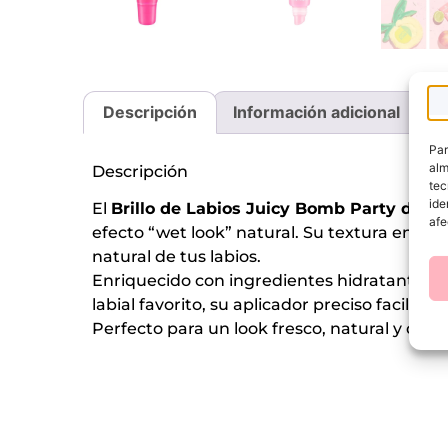
Descripción
Información adicional
V
Par
alm
Descripción
tec
ide
El
Brillo de Labios Juicy Bomb Party de E
afe
efecto “wet look” natural. Su textura en
gel
natural de tus labios.
Enriquecido con ingredientes hidratantes, s
labial favorito, su aplicador preciso facilit
Perfecto para un look fresco, natural y dive