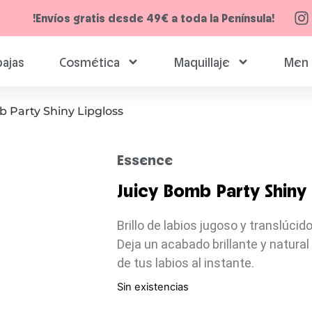
!Envíos gratis desde 49€ a toda la Península!
ajas
Cosmética
Maquillaje
Men 
b Party Shiny Lipgloss
Essence
Juicy Bomb Party Shiny 
Brillo de labios jugoso y translúcid
Deja un acabado brillante y natural
de tus labios al instante.
Sin existencias