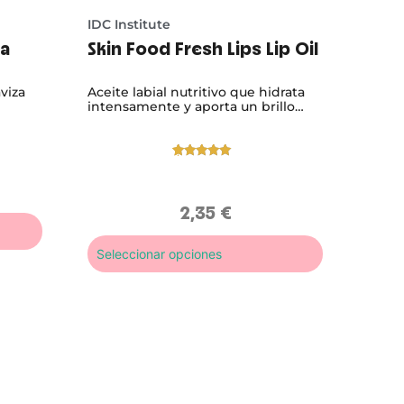
IDC Institute
ta
Skin Food Fresh Lips Lip Oil
aviza
Aceite labial nutritivo que hidrata
intensamente y aporta un brillo
fresco y natural. Labios suaves,
confortables y visiblemente más
bonitos desde la primera aplicación.
Valorado
1
con
5.00
de
5 en base
a
2,35
€
valoración
de un
cliente
Seleccionar opciones