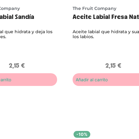
 Company
The Fruit Company
abial Sandía
Aceite Labial Fresa Na
al que hidrata y deja los
Aceite labial que hidrata y su
es.
los labios.
2,15
€
2,15
€
arrito
Añadir al carrito
-10%