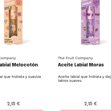
 Company
The Fruit Company
Labial Melocotón
Aceite Labial Moras
al que hidrata y suaviza
Aceite labial que hidrata y dej
labios suaves.
2,15
€
2,15
€