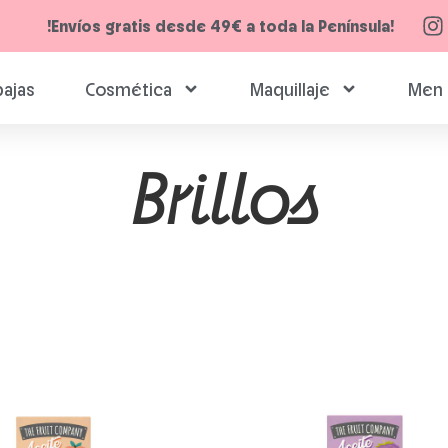
!Envíos gratis desde 49€ a toda la Península!
ajas
Cosmética
Maquillaje
Men 
Brillos