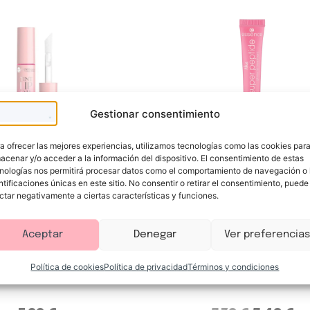
Gestionar consentimiento
a ofrecer las mejores experiencias, utilizamos tecnologías como las cookies par
acenar y/o acceder a la información del dispositivo. El consentimiento de estas
nologías nos permitirá procesar datos como el comportamiento de navegación o 
ntificaciones únicas en este sitio. No consentir o retirar el consentimiento, puede
Allergenic
Essence
ctar negativamente a ciertas características y funciones.
abial Color Tint Lip
Bálsamo labial The Su
Peptide Glossy
Aceptar
Denegar
Ver preferencias
abios en aceite que
Tratamiento labial con péptid
idado y color para un
manteca de karité que hidrat
ludable y natural. Suaviza
suaviza y aporta un brillo jug
Política de cookies
Política de privacidad
Términos y condiciones
s labios con un brillo
para unos labios más llenos, 
n tinte ligero y
radiantes.
.