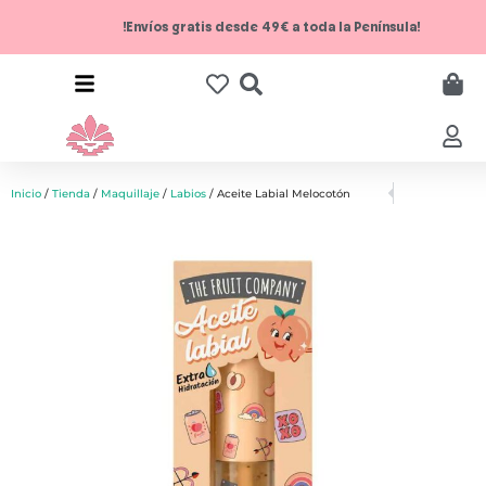
!Envíos gratis desde 49€ a toda la Península!
Inicio
/
Tienda
/
Maquillaje
/
Labios
/ Aceite Labial Melocotón