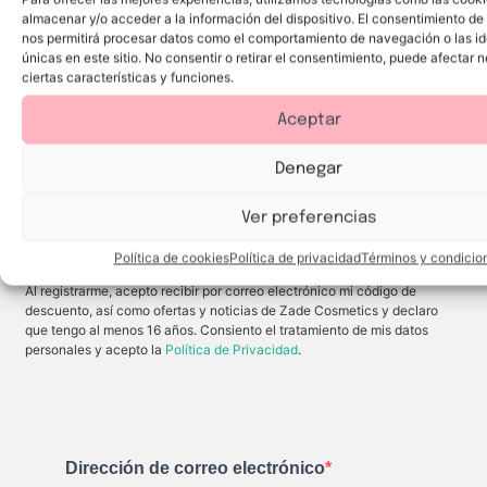
i
i
A
A
v
.
almacenar y/o acceder a la información del dispositivo. El consentimiento de
t
t
c
c
e
e
e
e
e
nos permitirá procesar datos como el comportamiento de navegación o las id
s
L
L
i
i
.
únicas en este sitio. No consentir o retirar el consentimiento, puede afectar
2,15
€
2,15
€
a
a
t
t
ciertas características y funciones.
b
b
e
e
i
i
l
l
Añadir al carrito
Añadir al carrito
a
a
a
a
Aceptar
l
l
b
b
S
F
i
i
a
r
a
a
n
e
l
l
Denegar
d
s
q
q
¡Únete a Zade Cosmetics!
í
a
u
u
a
N
e
e
Ver preferencias
a
h
h
t
i
i
¡Suscríbete a nuestra newsletter y disfruta de un 5%
a
d
d
Política de cookies
Política de privacidad
Términos y condicio
de descuento en tu siguiente pedido!
r
r
a
a
Al registrarme, acepto recibir por correo electrónico mi código de
t
t
a
a
descuento, así como ofertas y noticias de Zade Cosmetics y declaro
y
y
que tengo al menos 16 años. Consiento el tratamiento de mis datos
d
s
e
u
personales y acepto la
Política de Privacidad
.
j
a
a
v
l
i
o
z
s
a
l
l
a
o
b
s
Dirección de correo electrónico
i
l