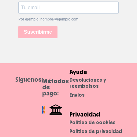
o
a
s
b
s
i
u
o
a
s
Por ejemplo: nombre@ejemplo.com
v
.
e
s
Suscribirme
.
Ayuda
Síguenos:
Devoluciones y
Métodos
reembolsos
de
pago:
Envíos
Privacidad
Política de cookies
Política de privacidad