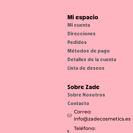
e
a
e
i
u
l
m
n
a
p
a
f
Mi espacio
e
p
e
r
i
i
Mi cuenta
c
e
t
e
l
a
p
Direcciones
u
d
t
n
o
i
Pedidos
i
.
b
f
l
o
Métodos de pago
e
r
.
m
Detalles de la cuenta
e
y
Lista de deseos
f
r
e
s
c
Sobre Zade
a
.
Sobre Nosotros
Contacto
Correo:
info@zadecosmetics.es
Teléfono: