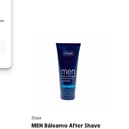
a
las
Ziaja
MEN Bálsamo After Shave