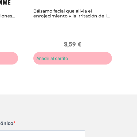
OMME
Bálsamo facial que alivia el
ciones
enrojecimiento y la irritación de la
el
piel, para después del afeitado.
3,59
€
Añadir al carrito
rónico