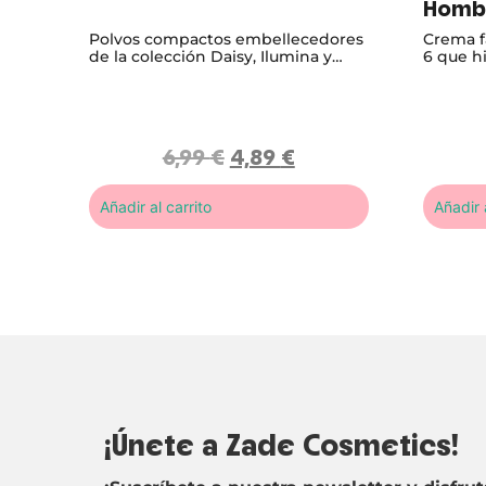
Hombr
Polvos compactos embellecedores
Crema f
de la colección Daisy, Ilumina y
6 que hi
perfecciona tu piel en un solo
confort
gesto.
normaliz
6,99
€
4,89
€
Añadir al carrito
Añadir a
¡Únete a Zade Cosmetics!