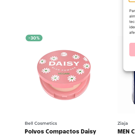
Par
alm
tec
ide
afe
-30%
Bell Cosmetics
Ziaja
Polvos Compactos Daisy
MEN C