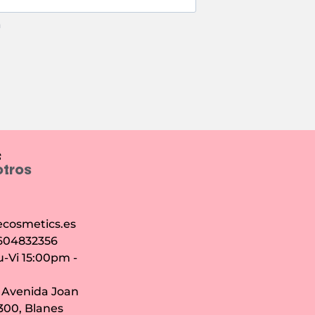
m
e
otros
cosmetics.es
 604832356
u-Vi 15:00pm -
: Avenida Joan
7300, Blanes