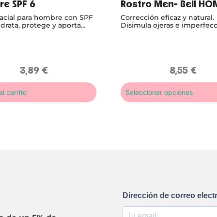
e SPF 6
Rostro Men- Bell H
acial para hombre con SPF
Corrección eficaz y natural.
drata, protege y aporta
Disimula ojeras e imperfec
 diario con propiedades
sin dejar rastro, para una pi
antes y matificantes.
uniforme y fresca.
3,89
€
8,55
€
l carrito
Seleccionar opciones
Dirección de correo elect