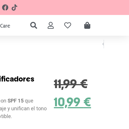
Care
ficadores
11,99
€
10,99
€
con
SPF 15
que
laje y unifican el tono
tible.