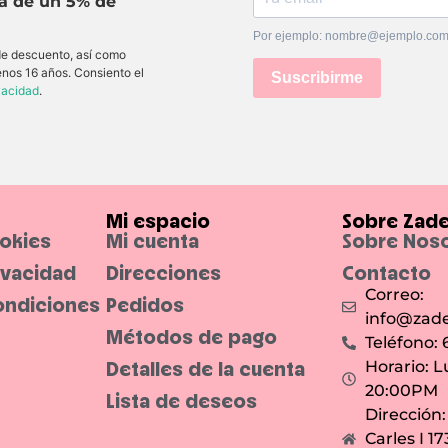
ta de un 5% de
Por ejemplo: nombre@ejemplo.co
 de descuento, así como
enos 16 años. Consiento el
Suscribirme
ivacidad
.
Mi espacio
Sobre Zad
ookies
Mi cuenta
Sobre Nos
rivacidad
Direcciones
Contacto
Correo:
ondiciones
Pedidos
info@zade
Métodos de pago
Teléfono:
Detalles de la cuenta
Horario: L
20:00PM
Lista de deseos
Dirección
Carles I 1