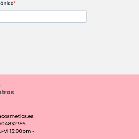
rónico
m
e
otros
cosmetics.es
 604832356
u-Vi 15:00pm -