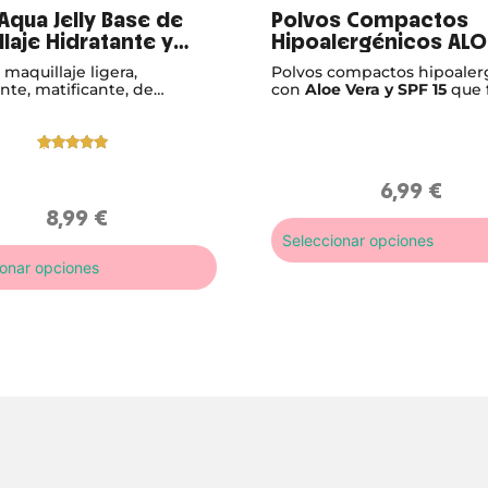
Aqua Jelly Base de
Polvos Compactos
laje Hidratante y
Hipoalergénicos ALO
icante
15
maquillaje ligera,
Polvos compactos hipoaler
lergénica
nte, matificante, de
con
Aloe Vera y SPF 15
que f
ncia Jelly
maquillaje, matifican sin re
protegen la piel. Con un 8
ingredientes de origen nat
Valorado
1
con
5.00
de
6,99
€
5 en base
a
8,99
€
valoración
de un
Seleccionar opciones
cliente
ionar opciones