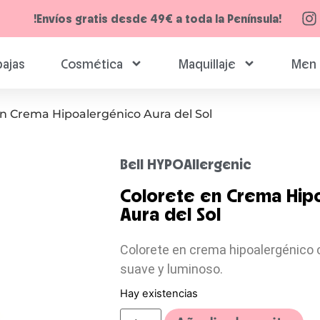
!Envíos gratis desde 49€ a toda la Península!
ajas
Cosmética
Maquillaje
Men 
en Crema Hipoalergénico Aura del Sol
Bell HYPOAllergenic
Colorete en Crema Hip
Aura del Sol
Colorete en crema hipoalergénico 
suave y luminoso.
Hay existencias