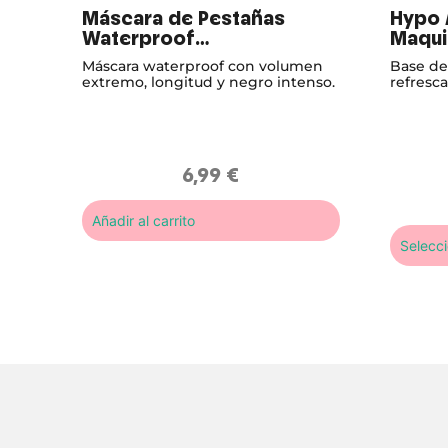
Máscara de Pestañas
Hypo 
Waterproof
Maquil
Hipoalergénica Volume
Matif
Máscara waterproof con volumen
Base de 
Extra Falsies
Hipoa
extremo, longitud y negro intenso.
refresca
consiste
6,99
€
Añadir al carrito
Selecc