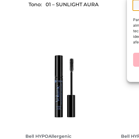
Tono: 01 – SUNLIGHT AURA
Par
alm
tec
ide
afe
Bell HYPOAllergenic
Bell HY