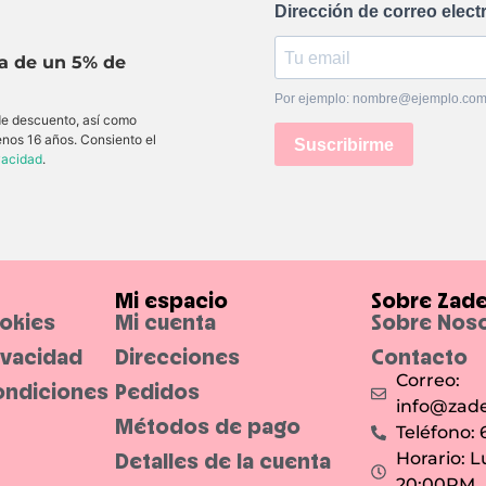
Dirección de correo elect
ta de un 5% de
Por ejemplo: nombre@ejemplo.co
 de descuento, así como
enos 16 años. Consiento el
Suscribirme
ivacidad
.
Mi espacio
Sobre Zad
ookies
Mi cuenta
Sobre Nos
rivacidad
Direcciones
Contacto
Correo:
ondiciones
Pedidos
info@zade
Métodos de pago
Teléfono:
Detalles de la cuenta
Horario: L
20:00PM