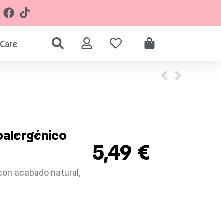
Care
oalergénico
5,49
€
con acabado natural,