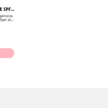
E SPF
génicos
ijan el
secar y
6% de
ural