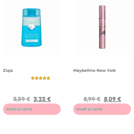
Ziaja
Maybelline New York
D
L
e
a
s
s
m
h
D
M
Valorado
2
a
S
e
á
con
5.00
de
q
e
s
s
5 en base
u
n
m
c
a
3,59
€
3,23
€
8,99
€
8,09
€
i
s
a
a
valoracione
l
a
q
r
s de
l
t
clientes
u
a
Añadir al carrito
Añadir al carrito
a
i
i
d
n
o
l
e
t
n
l
p
e
a
a
e
d
l
n
s
e
S
t
t
o
k
e
a