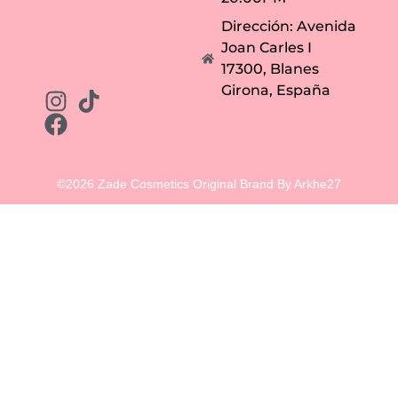
í
a
Dirección: Avenida
.
Joan Carles I
17300, Blanes
Girona, España
©2026 Zade Cosmetics Original Brand By Arkhe27