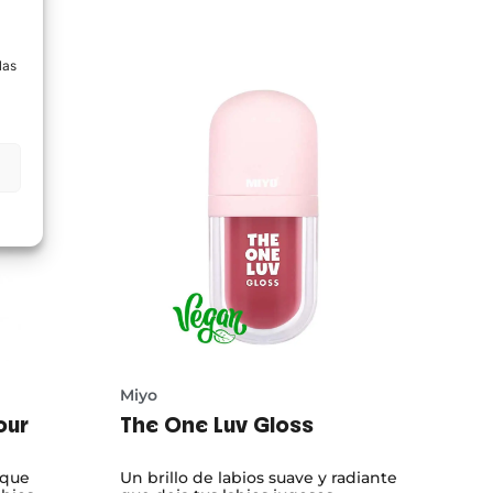
a
las
Miyo
our
The One Luv Gloss
 que
Un brillo de labios suave y radiante