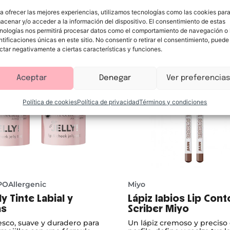
Te puede interesar
a ofrecer las mejores experiencias, utilizamos tecnologías como las cookies par
acenar y/o acceder a la información del dispositivo. El consentimiento de estas
nologías nos permitirá procesar datos como el comportamiento de navegación o 
ntificaciones únicas en este sitio. No consentir o retirar el consentimiento, puede
ctar negativamente a ciertas características y funciones.
Aceptar
Denegar
Ver preferencias
Política de cookies
Política de privacidad
Términos y condiciones
POAllergenic
Miyo
ly Tinte Labial y
Lápiz labios Lip Cont
as
Scriber Miyo
esco, suave y duradero para
Un lápiz cremoso y preciso