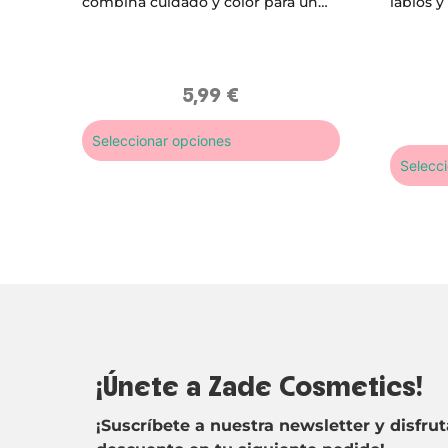
combina cuidado y color para un
labios y
aspecto saludable y natural. Suaviza
hipoale
y realza los labios con un brillo
las piel
natural y un tinte ligero y
modulable.
5,99
€
Seleccionar opciones
Selecc
¡Únete a Zade Cosmetics!
¡Suscríbete a nuestra newsletter y disfru