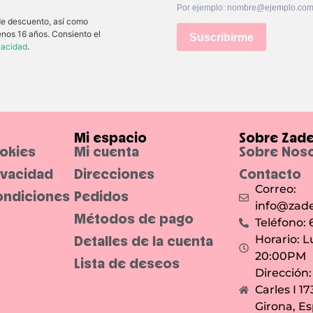
Por ejemplo: nombre@ejemplo.co
 de descuento, así como
enos 16 años. Consiento el
Suscribirme
ivacidad
.
Mi espacio
Sobre Zad
ookies
Mi cuenta
Sobre Nos
rivacidad
Direcciones
Contacto
Correo:
ondiciones
Pedidos
info@zade
Métodos de pago
Teléfono:
Detalles de la cuenta
Horario: L
20:00PM
Lista de deseos
Dirección
Carles I 1
Girona, E