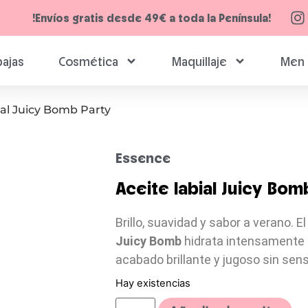
!Envíos gratis desde 49€ a toda la Península!
ajas
Cosmética
Maquillaje
Men 
ial Juicy Bomb Party
Essence
Aceite labial Juicy Bom
Brillo, suavidad y sabor a verano. El
Juicy Bomb
hidrata intensamente 
acabado brillante y jugoso sin sen
Hay existencias