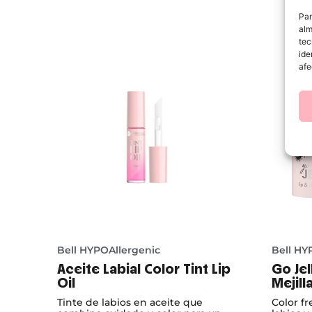
Par
alm
tec
ide
afe
Bell HYPOAllergenic
Bell HY
Aceite Labial Color Tint Lip
Go Jel
Oil
Mejill
Tinte de labios en aceite que
Color fr