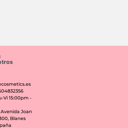
m
e
otros
cosmetics.es
 604832356
u-Vi 15:00pm -
: Avenida Joan
7300, Blanes
spaña