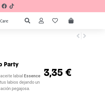
Care
b Party
3,35
€
 aceite labial
Essence
tus labios dejando un
sación pegajosa.