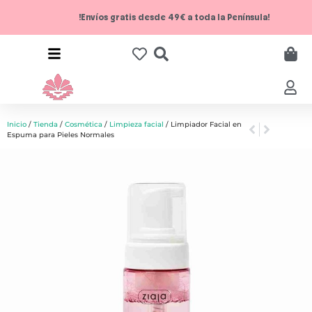
!Envíos gratis desde 49€ a toda la Península!
Inicio
/
Tienda
/
Cosmética
/
Limpieza facial
/ Limpiador Facial en
Espuma para Pieles Normales