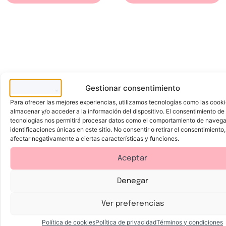
l
o
l
c
m
g
c
a
a
e
o
r
n
l
n
i
t
O
a
l
e
j
l
l
A
o
o
a
l
s
e
s
o
y
q
p
e
L
u
a
V
a
e
r
e
b
h
a
r
i
i
o
a
o
d
j
Gestionar consentimiento
s
r
o
a
s
Para ofrecer las mejores experiencias, utilizamos tecnologías como las cook
t
y
almacenar y/o acceder a la información del dispositivo. El consentimiento de
a
l
,
a
tecnologías nos permitirá procesar datos como el comportamiento de navega
c
b
identificaciones únicas en este sitio. No consentir o retirar el consentimiento
a
i
afectar negativamente a ciertas características y funciones.
l
o
m
s
a
c
Aceptar
y
o
r
n
e
á
f
c
Denegar
IDC Institute
IDC Institute
L
F
r
i
i
a
e
d
m
c
s
o
p
e
D
P
Ver preferencias
c
h
i
C
e
a
a
i
a
a
s
c
l
a
d
r
m
k
Política de cookies
Política de privacidad
Términos y condiciones
a
l