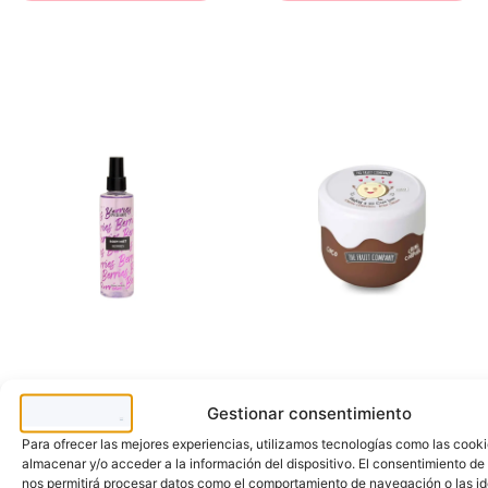
o
a
u
n
c
s
a
o
s
r
e
o
q
m
u
a
e
d
l
u
i
l
m
c
p
e
i
y
a
f
s
l
i
o
n
r
r
a
e
l
s
.
e
c
a
r
.
Flor de Mayo
The Fruit Company
B
C
o
r
Gestionar consentimiento
d
e
y
m
U
C
M
a
n
r
Para ofrecer las mejores experiencias, utilizamos tecnologías como las cook
i
C
a
e
almacenar y/o acceder a la información del dispositivo. El consentimiento de
s
o
e
m
nos permitirá procesar datos como el comportamiento de navegación o las id
t
r
x
a