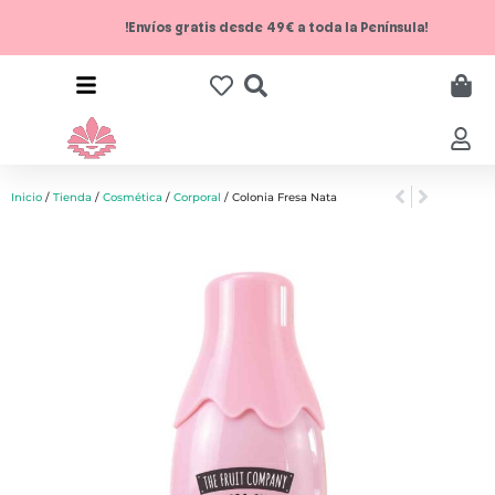
!Envíos gratis desde 49€ a toda la Península!
Inicio
/
Tienda
/
Cosmética
/
Corporal
/ Colonia Fresa Nata