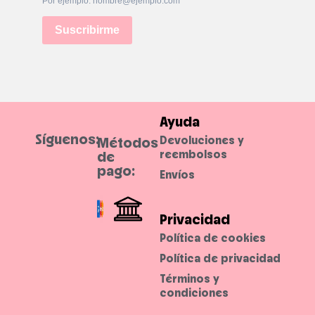
Por ejemplo: nombre@ejemplo.com
.
Suscribirme
Ayuda
Síguenos:
Devoluciones y
Métodos
reembolsos
de
pago:
Envíos
Privacidad
Política de cookies
Política de privacidad
Términos y
condiciones