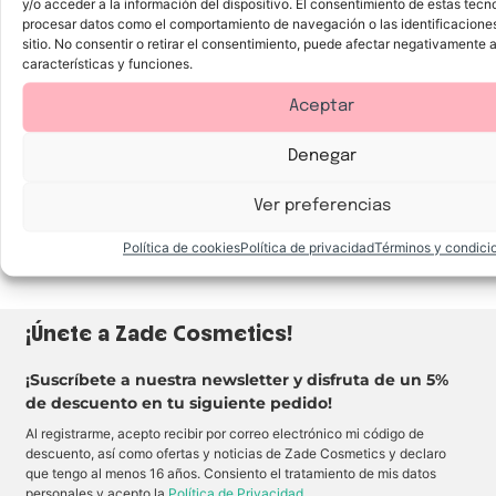
g
y/o acceder a la información del dispositivo. El consentimiento de estas tecn
l
,
é
procesar datos como el comportamiento de navegación o las identificacione
l
u
n
o
n
sitio. No consentir o retirar el consentimiento, puede afectar negativamente a
i
s
i
c
características y funciones.
,
f
o
s
o
s
e
r
d
Aceptar
l
m
e
l
e
l
a
y
a
Denegar
t
n
r
u
a
g
l
t
a
o
u
d
Ver preferencias
o
r
u
k
a
r
y
l
a
Política de cookies
Política de privacidad
Términos y condici
d
,
c
i
p
i
s
e
ó
f
r
n
r
f
q
¡Únete a Zade Cosmetics!
u
e
u
t
c
e
a
t
f
d
o
i
¡Suscríbete a nuestra newsletter y disfruta de un 5%
e
s
j
de descuento en tu siguiente pedido!
u
i
a
n
n
n
a
c
,
Al registrarme, acepto recibir por correo electrónico mi código de
c
l
m
descuento, así como ofertas y noticias de Zade Cosmetics y declaro
a
u
a
que tengo al menos 16 años. Consiento el tratamiento de mis datos
b
s
t
a
o
i
personales y acepto la
Política de Privacidad
.