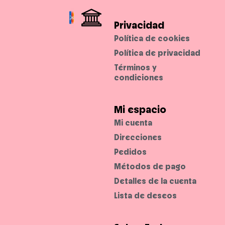
n
f
o
r
Privacidad
t
a
Política de cookies
b
l
Política de privacidad
e
d
Términos y
u
r
condiciones
a
n
t
e
t
Mi espacio
o
d
Mi cuenta
o
e
Direcciones
l
d
Pedidos
í
a
.
Métodos de pago
Detalles de la cuenta
Lista de deseos