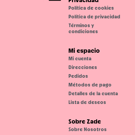
r
i
Política de cookies
l
l
Política de privacidad
a
n
Términos y
t
e
condiciones
y
h
ú
m
e
Mi espacio
d
o
Mi cuenta
a
l
Direcciones
m
a
Pedidos
q
u
i
Métodos de pago
l
l
Detalles de la cuenta
a
j
Lista de deseos
e
.
Sobre Zade
Sobre Nosotros