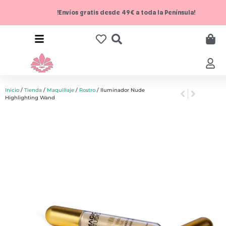
!Envíos gratis desde 49€ a toda la Península!
Inicio
/
Tienda
/
Maquillaje
/
Rostro
/ Iluminador Nude
Highlighting Wand