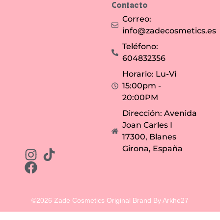
Contacto
Correo:
info@zadecosmetics.es
Teléfono:
604832356
Horario: Lu-Vi
15:00pm -
20:00PM
Dirección: Avenida
Joan Carles I
17300, Blanes
Girona, España
©2026 Zade Cosmetics Original Brand By Arkhe27