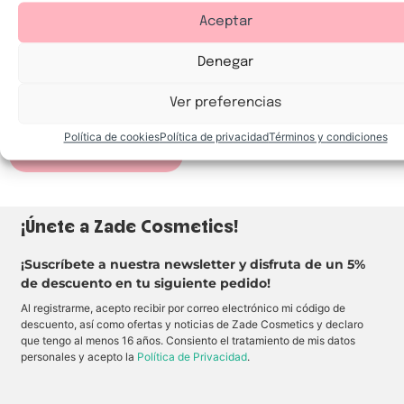
Aceptar
Bell HYPOAllergenic
I
l
u
Denegar
m
E
i
l
n
i
Ver preferencias
a
l
6,35
€
d
u
o
m
Política de cookies
Política de privacidad
Términos y condiciones
r
i
Añadir al carrito
L
n
í
a
q
d
u
o
i
r
d
l
¡Únete a Zade Cosmetics!
o
í
H
q
i
u
p
i
¡Suscríbete a nuestra newsletter y disfruta de un 5%
o
d
de descuento en tu siguiente pedido!
a
o
l
p
Al registrarme, acepto recibir por correo electrónico mi código de
e
a
r
r
descuento, así como ofertas y noticias de Zade Cosmetics y declaro
g
a
que tengo al menos 16 años. Consiento el tratamiento de mis datos
é
r
n
o
personales y acepto la
Política de Privacidad
.
i
s
c
t
o
r
L
o