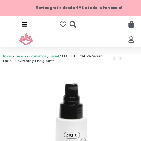
!Envíos gratis desde 49€ a toda la Península!
Inicio
/
Tienda
/
Cosmética
/
Facial
/ LECHE DE CABRA Sérum
Facial Suavizante y Energizante