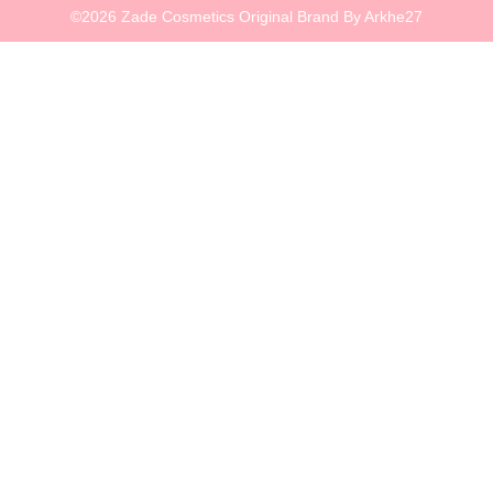
©2026 Zade Cosmetics Original Brand By Arkhe27