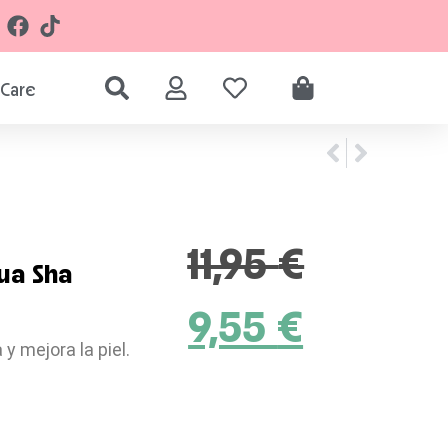
Care
11,95
€
ua Sha
9,55
€
 y mejora la piel.