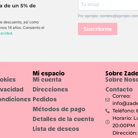
ta de un 5% de
Por ejemplo: nombre@ejemplo.co
 de descuento, así como
enos 16 años. Consiento el
Suscribirme
ivacidad
.
Mi espacio
Sobre Zad
ookies
Mi cuenta
Sobre Nos
rivacidad
Direcciones
Contacto
Correo:
ondiciones
Pedidos
info@zade
Métodos de pago
Teléfono:
Detalles de la cuenta
Horario: L
20:00PM
Lista de deseos
Dirección