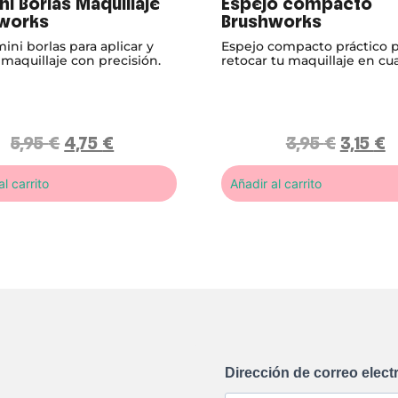
ni Borlas Maquillaje
Espejo compacto
works
Brushworks
ini borlas para aplicar y
Espejo compacto práctico 
l maquillaje con precisión.
retocar tu maquillaje en cu
momento.
5,95
€
4,75
€
3,95
€
3,15
€
l carrito
Añadir al carrito
Dirección de correo elect