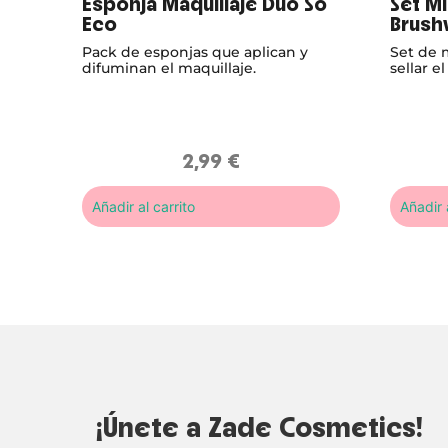
Esponja Maquillaje Duo So
Set Mi
Eco
Brush
Pack de esponjas que aplican y
Set de m
difuminan el maquillaje.
sellar e
2,99
€
Añadir al carrito
Añadir a
¡Únete a Zade Cosmetics!