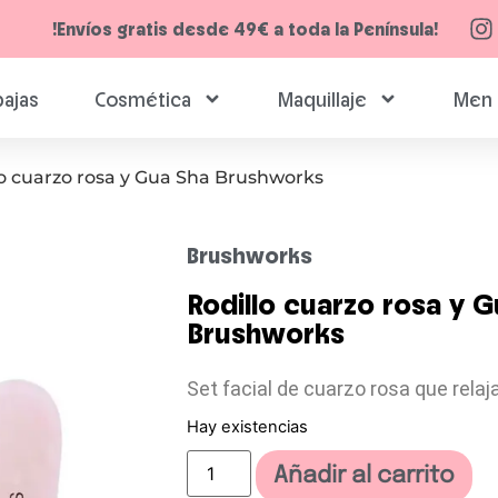
!Envíos gratis desde 49€ a toda la Península!
ajas
Cosmética
Maquillaje
Men 
lo cuarzo rosa y Gua Sha Brushworks
Brushworks
Rodillo cuarzo rosa y G
Brushworks
Set facial de cuarzo rosa que relaja
Hay existencias
Añadir al carrito