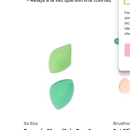
– Relaja a la vez que elimina toxinas.
Par
alm
tec
ide
afe
-20%
So Eco
Brushw