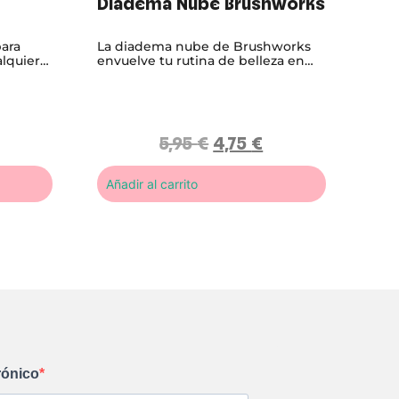
Diadema Nube Brushworks
para
La diadema nube de Brushworks
alquier
envuelve tu rutina de belleza en
suavidad. Cómoda, ligera y delicada
con el cabello, es el accesorio
perfecto para maquillarte o cuidar
tu piel sin distracciones.
5,95
€
4,75
€
Añadir al carrito
rónico