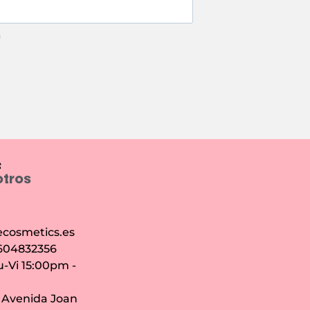
m
e
otros
cosmetics.es
 604832356
u-Vi 15:00pm -
: Avenida Joan