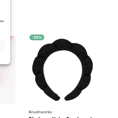
a
las
-20%
Brushworks